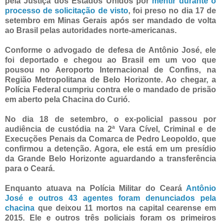
pela Justiça dos Estados Unidos por
mentir durante o
processo de solicitação de visto
, foi preso no dia 17 de
setembro em Minas Gerais após ser mandado de volta
ao Brasil pelas autoridades norte-americanas.
Conforme o advogado de defesa de Antônio José, ele
foi deportado e chegou ao Brasil em um voo que
pousou no Aeroporto Internacional de Confins, na
Região Metropolitana de Belo Horizonte. Ao chegar, a
Polícia Federal cumpriu contra ele o mandado de prisão
em aberto pela Chacina do Curió.
No dia 18 de setembro, o ex-policial passou por
audiência de custódia na 2ª Vara Cível, Criminal e de
Execuções Penais da Comarca de Pedro Leopoldo, que
confirmou a detenção. Agora, ele está em um presídio
da Grande Belo Horizonte aguardando a transferência
para o Ceará.
Enquanto atuava na Polícia Militar do Ceará
Antônio
José e outros 43 agentes foram denunciados pela
chacina
que deixou 11 mortos na capital cearense em
2015. Ele e outros três policiais foram os primeiros