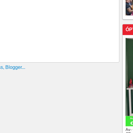
ÓP
Av-