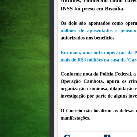
Antunes, conhecido como care
INSS foi preso em Brasília.
Os dois são apontados como ope
milhões de aposentados e pension
autorizados nos benefícios
Em maio, uma outra operação da Pol
mais de R$3 milhões na casa do 'Car
Conforme nota da Polícia Federal, a 
Operação Cambota, apura os crim
organização criminosa, dilapidação e
investigação por parte de alguns inve
O Correio não localizou as defesas 
manifestações.