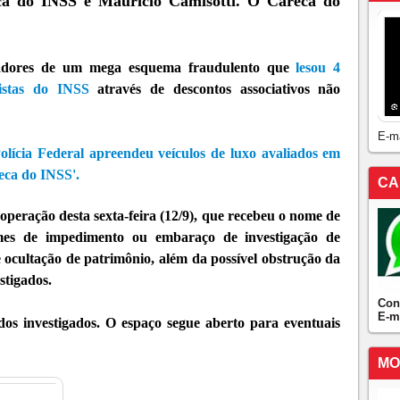
ca do INSS e Maurício Camisotti. O Careca do
radores de um mega esquema fraudulento que
lesou 4
istas do INSS
através de descontos associativos não
E-m
ícia Federal apreendeu veículos de luxo avaliados em
eca do INSS'.
CA
operação desta sexta-feira (12/9), que recebeu o nome de
es de impedimento ou embaraço de investigação de
 ocultação de patrimônio, além da possível obstrução da
stigados.
Con
E-m
dos investigados. O espaço segue aberto para eventuais
MO