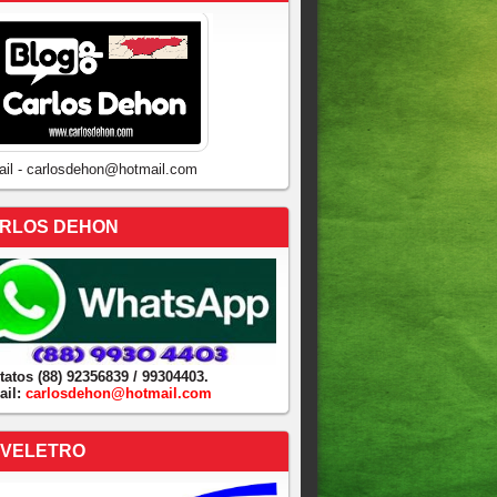
ail - carlosdehon@hotmail.com
RLOS DEHON
tatos (88) 92356839 / 99304403.
ail:
carlosdehon@hotmail.com
VELETRO