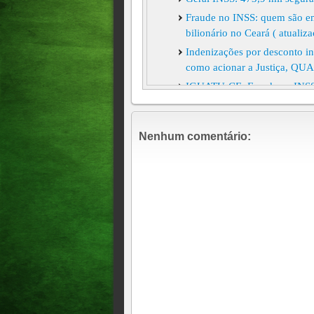
Fraude no INSS: quem são em
bilionário no Ceará ( atualiz
Indenizações por desconto i
como acionar a Justiça, Q
IGUATU-CE: Fraude ao INSS n
Polícia Federal no Ceará Um
presidente de um sindicato de
no esquema criminoso
Nenhum comentário: