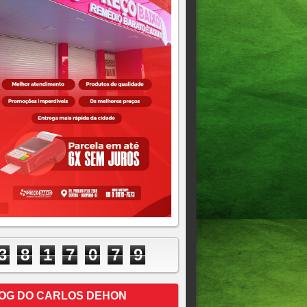
3
8
1
7
0
7
9
OG DO CARLOS DEHON