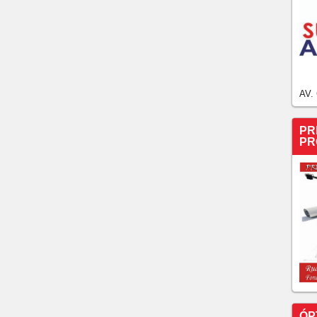
AV.
PR
PR
ÓP