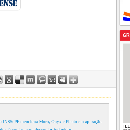
GR
INSS: PF menciona Moro, Onyx e Pinato em apuração
TEL
dos já contestaram descontos indevidos