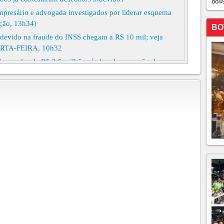
884
presário e advogada investigados por liderar esquema
ação, 13h34)
BO
ndevido na fraude do INSS chegam a R$ 10 mil; veja
UARTA-FEIRA, 10h32
o valor de R$ 2,5 milhões é alvo de operação da
 servidor do INSS - que é advogado de formação - e um
 trabalhadores rurais são investigados por participação