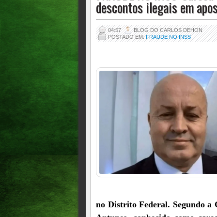
descontos ilegais em apo
04:57
BLOG DO CARLOS DEHON
POSTADO EM:
FRAUDE NO INSS
no Distrito Federal. Segundo a