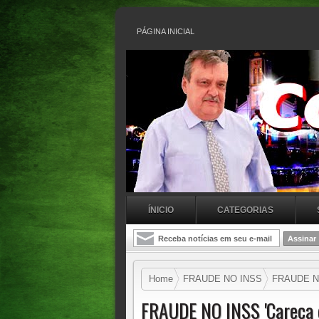
PÁGINA INICIAL
ÍNICIO
CATEGORIAS
Home
FRAUDE NO INSS
FRAUDE NO 
ilegais em aposentadorias
FRAUDE NO INSS 'Careca d