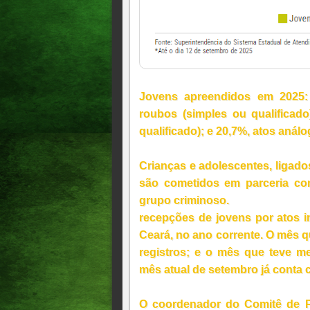
Jovens apreendidos em 2025: 
roubos (simples ou qualificad
qualificado); e 20,7%, atos análo
Crianças e adolescentes, ligado
são cometidos em parceria co
grupo criminoso.
recepções de jovens por atos in
Ceará, no ano corrente. O mês q
registros; e o mês que teve m
mês atual de setembro já conta c
O coordenador do Comitê de P