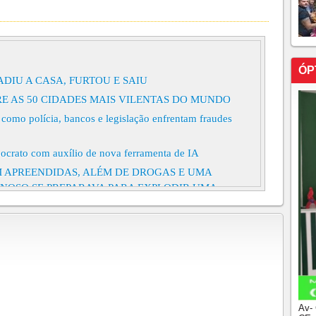
ÓP
ADIU A CASA, FURTOU E SAIU
E AS 50 CIDADES MAIS VILENTAS DO MUNDO
: como polícia, bancos e legislação enfrentam fraudes
pocrato com auxílio de nova ferramenta de IA
APREENDIDAS, ALÉM DE DROGAS E UMA
INOSO SE PREPARAVA PARA EXPLODIR UMA
DO CEARÁ.
PRÉDIO DE PROVEDOR DE INTERNET EM ICAPUÍ,
ORAL DO CEARÁ
CC morto no Ceará 'desaparece', e Justiça arquiva
do Mangue' e 'Paca' foram assassinados em Aquiraz, a
ual pertenciam.
e policiais que preservaram plantação de maconha
Av-