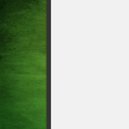
Geral CV incendeia empresa d
avanço do “pedágio digital” 
Capitão da PM é preso em fla
ação criminosa foi flagrada
Acusado de matar três mulhe
novo julgamento
Segurança PF prevê 458 agen
2026
Nove pessoas são presas por
Policial rodoviário federal 
veículos no Ceará
Suspeito oferece R$ 10 mil 
maconha foi encontrada co
Comerciante é baleado no pró
facção no Ceará
CV SOLTA NOVO SALVE! 
TORCIDAS ORGANIZADAS
SEREM ABERTAS E NEM FUN