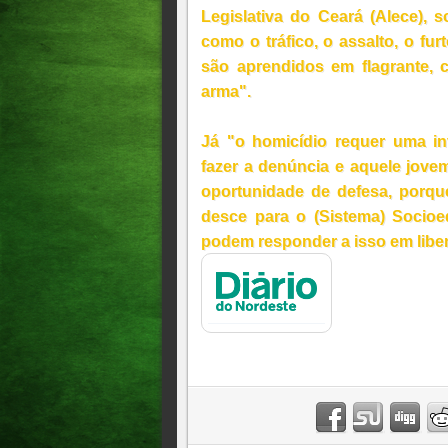
Legislativa do Ceará (Alece), 
como o tráfico, o assalto, o fu
são aprendidos em flagrante
arma".
Já "o homicídio requer uma in
fazer a denúncia e aquele jov
oportunidade de defesa, porque
desce para o (Sistema) Socio
podem responder a isso em libe