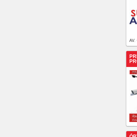
e internet por recusa em pagar “taxa” e escancara
do crime
grante após agredir mulher no Centro de Fortaleza; A
 por meio de câmeras do sistema de videomonitoramento.
res em Barreira é condenado a 45 anos de prisão após
AV.
tes e R$ 200 milhões para proteger presidenciáveis em
PR
 expulsar moradores de casas na Grande Fortaleza
PR
é acusado de comandar esquema de propinas para liberar
a PMs para não ser preso em Fortaleza Uma porção de
m o homem, segundo a PMCE.
prio estabelecimento por se recusar a pagar taxa à
CV DETERMINA QUE SEDES E LOJAS DAS
 DO CEARÁ E FORTALEZA NÃO PODEM MAIS
CIONAR. atualização, 16h40
ÓP