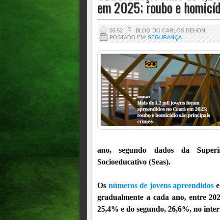
em 2025; roubo e homicíd
05:52
BLOG DO CARLOS DEHON
POSTADO EM:
SEGURANÇA
ano, segundo dados da Superi
Socioeducativo (Seas).
Os
números de jovens apreendidos
e
gradualmente a cada ano, entre 202
25,4% e do segundo, 26,6%, no inter