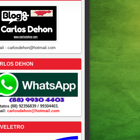
ail - carlosdehon@hotmail.com
RLOS DEHON
tatos (88) 92356839 / 99304403.
ail:
carlosdehon@hotmail.com
VELETRO