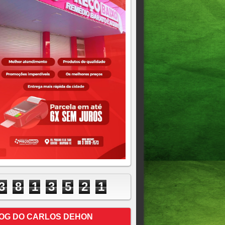
3
8
1
3
5
2
1
OG DO CARLOS DEHON