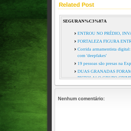
Related Post
SEGURAN%C3%87A
ENTROU NO PRÉDIO, INV
FORTALEZA FIGURA ENTR
Corrida armamentista digital
com 'deepfakes'
19 pessoas são presas na Ex
DUAS GRANADAS FORAM 
PISTOLA! O GRUPO CRIM
DELEGACIA EM VIÇOSA 
CRIMINOSOS DANIFICAM 
Nenhum comentário:
EXTREMO LESTE DO LIT
Cordão de ouro de líder do P
pedido de restituição 'Gege 
mando da própria facção à q
Governo investiga conduta d