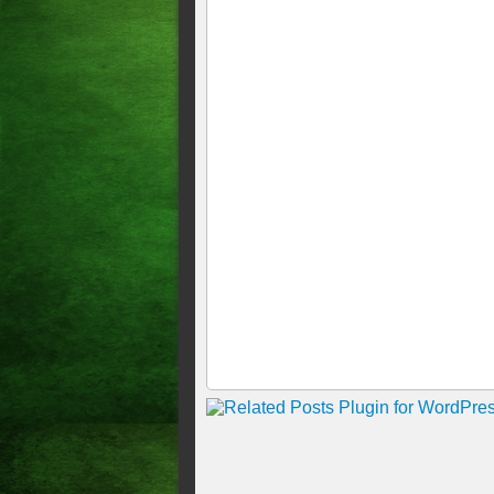
encontrada em megaoperação
mil pés da planta em uma áre
Acusados de participar de 't
aconteceu em 2021, no bairro
foi encerrada após a "extinç
Pelo menos, três mulheres m
intervalo de dez dias.
4 cidades do Ceará tiveram a
100 mil habitantes do Brasil
Governo adotará segurança m
Subtenente da PMCE é invest
favores sexuais
Polícia deflagra operação co
Cariri
'Coroa', líder do CV no CE, 
12h59
Mortes reduzem 58% na Sema
violento em 17 anos