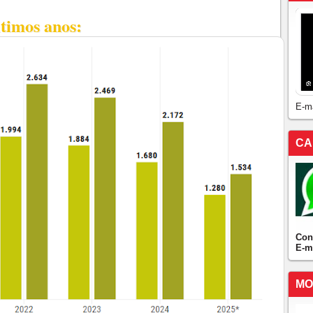
ltimos anos:
E-m
CA
Con
E-m
MO