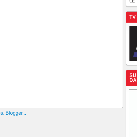
CE
 no CE Na cidade de Acopiara, foram encontrados 290
a isolada.
TV
ribunal do crime' da GDE são inocentados O crime
 Vicente Pinzón, e deu início a uma investigação que só
ão" da antiga GDE.
orreram em circunstâncias misteriosas no Ceará em um
 maior taxa de homicídios entre as cidades com mais de
, 15h35
áxima em presídios “campeões” em golpes por celular
SU
igado por oferecer cargo para subordinada em troca de
DA
ntra médicos suspeitos de fraudar concursos públicos no
será transferido para Presídio de Segurança Máxima,
na Santa de 2026 e SSPDS diz que período foi o menos