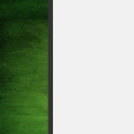
Foragido por dois homicídios
escondido em mata
Fuga pela mata e mansões de 
CV na Rocinha
AÇÃO POLICIAL Mais de 40 p
suspeitos de crimes em Fortal
Geral Integrante do PCC pres
Esquema internacional de lav
Fortaleza
Polícia recupera joias avalia
Dois foragidos da Justiça sã
Suspeito de latrocínio contr
munições de calibre 380 e u