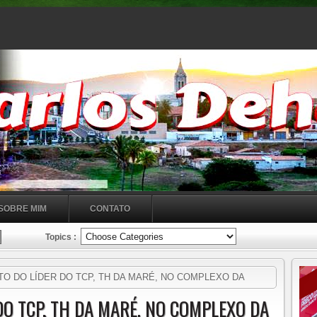
SOBRE MIM
CONTATO
Topics :
O DO LÍDER DO TCP, TH DA MARÉ, NO COMPLEXO DA
EFLEXOS NA GUERRA CONTRA FACÇÃO NO CEARÁ. Presente
DO TCP, TH DA MARÉ, NO COMPLEXO DA