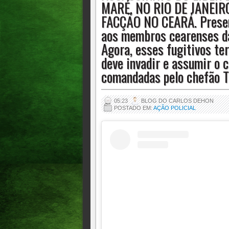
MARÉ, NO RIO DE JANEI
em Fortaleza, TH da Maré dava fuga ao
FACÇÃO NO CEARÁ. Presen
esses fugitivos terão de voltar para Cea
aos membros cearenses da
que eram comandadas pelo chefão TH d
Agora, esses fugitivos ter
deve invadir e assumir o 
comandadas pelo chefão T
05:23
BLOG DO CARLOS DEHON
POSTADO EM:
AÇÃO POLICIAL