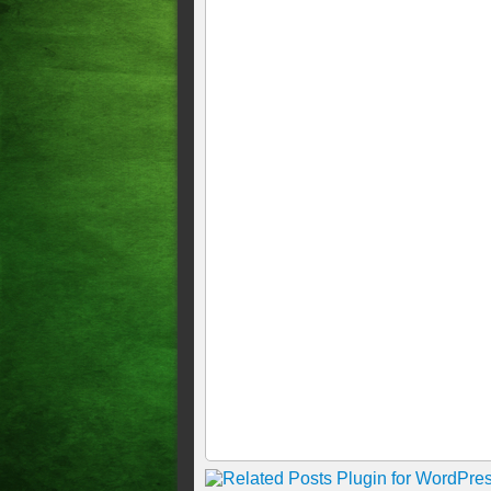
SOBRAL SUSPEITO DE AT
ADOLESCENTES MORTOS E
Homem é amparado por cacho
Ceará
Ação Policial: 38 membros de
Mandante da morte de duas i
mansão no Porto das dunas
Oito homens são presos susp
no Ceará
Líder religioso é preso no C
em Alagoas
Polícia prende 80 suspeitos 
milhões dos investigados
Líder de organização crimino
homicídio e roubo no Pará
Ação Policial Mais dois home
milionário de jóias em apart
Mais de 300 prisões em 4 dia