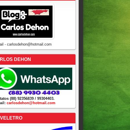
ail - carlosdehon@hotmail.com
RLOS DEHON
tatos (88) 92356839 / 99304403.
ail:
carlosdehon@hotmail.com
VELETRO