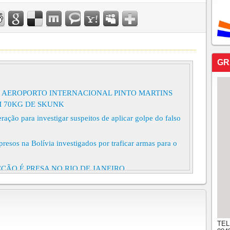
GR
as no AEROPORTO INTERNACIONAL PINTO MARTINS
 70KG DE SKUNK
ação para investigar suspeitos de aplicar golpe do falso
esos na Bolívia investigados por traficar armas para o
ÇÃO É PRESA NO RIO DE JANEIRO,
arteladas no rosto é preso no Ceará
UPOSTO TRAFICANTE DE FACÇÃO BINHA DA
JE, COM UMA VIATURA CLONADA DA POLÍCIA
TEL
DE MULUNGU.