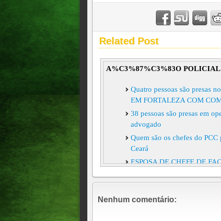
Related Post
A%C3%87%C3%83O POLICIAL
Quatro pessoas são pres
EM FORTALEZA COM COM
38 pessoas são presas em oper
advogado
Quem são os chefes do PCC pr
Ceará
ESPOSA DE CHEFE DE FAC
ATUALIZAÇÃO, 10h44
Homem que atacou a ex com m
Nenhum comentário:
GUERRA ÀS FACÇÕES? S
CARIDADE FOI PRESO HO
MILITAR, EM UM SÍTIO 