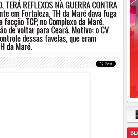
RO, TERÁ REFLEXOS NA GUERRA CONTRA
s membros cearenses da facção TCP, no Complexo da Maré. Agora,
te em Fortaleza, TH da Maré dava fuga
rá. Motivo: o CV deve invadir e assumir o controle dessas favelas,
 facção TCP, no Complexo da Maré.
a Maré.
ão de voltar para Ceará. Motivo: o CV
controle dessas favelas, que eram
H da Maré.
BL