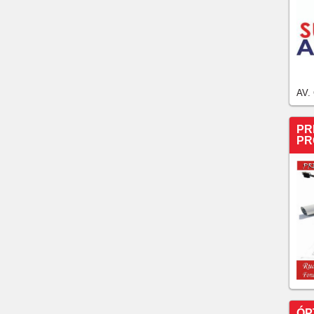
AV.
PR
PR
ÓP