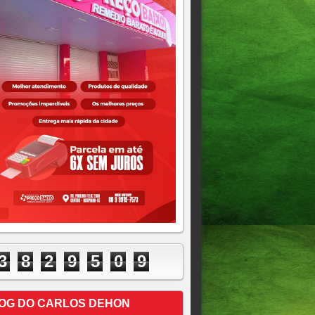
3
8
2
9
5
0
9
OG DO CARLOS DEHON