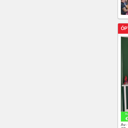
 no Ceará é preso em Minas Gerais após 9 dias
luxo: por que criminosos cearenses são protegidos pelo
ÓP
resos em 15 horas no Ceará; operação captura
eza e no interior
o na Bolívia é levado para presídio em Brasília
agem de dinheiro é alvo de operação policial em
das em meio milhão e prende suspeito de furtar joalheria
o capturados em rodovias federais do Ceará
a subtenente da PM é preso em Fortaleza Drogas,
m aparelho celular foram apreendidos
Av-