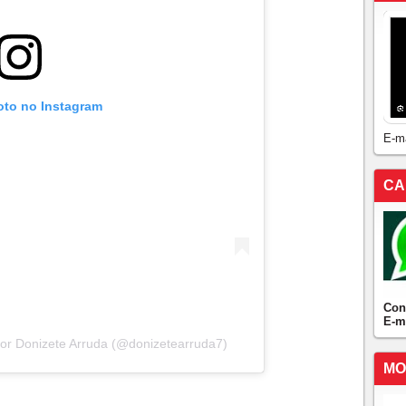
oto no Instagram
E-m
CA
Con
E-m
or Donizete Arruda (@donizetearruda7)
MO