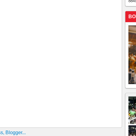
884
AQUE EM ESCOLA É PRESO!CRIME DEIXOU DOIS
 TRÊS FERIDOS...
BO
rro após ser espancado por moradores em Caucaia, no
 facção carioca presos no Ceará, atualização 13h08
rmãs no Carlito Pamplona em Fortaleza é preso em
eitos de ameaçar e expulsar moradores de Morada Nova
eará por envolvimento em latrocínio contra empresário
de integrar organização criminosa e bloqueia R$ 13
sa é preso no Meireles em Fortaleza pr crimes de
ns foram presos suspeitos de participar de roubo
amento de Fortaleza
s no Ceará!