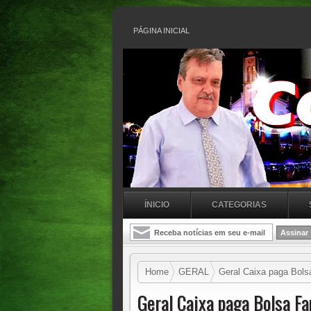
PÁGINA INICIAL
ÍNICIO
CATEGORIAS
Home
GERAL
Geral Caixa paga Bolsa
Geral Caixa paga Bolsa Fam