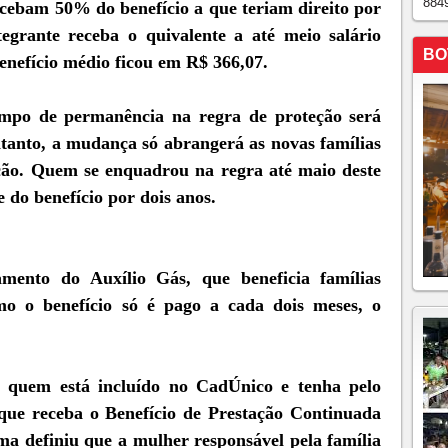
884
ebam 50% do benefício a que teriam direito por
egrante receba o quivalente a até meio salário
BO
benefício médio ficou em R$ 366,07.
empo de permanência na regra de proteção será
ntanto, a mudança só abrangerá as novas famílias
ção. Quem se enquadrou na regra até maio deste
 do benefício por dois anos.
ento do Auxílio Gás, que beneficia famílias
o o benefício só é pago a cada dois meses, o
s quem está incluído no CadÚnico e tenha pelo
ue receba o Benefício de Prestação Continuada
ma definiu que a mulher responsável pela família