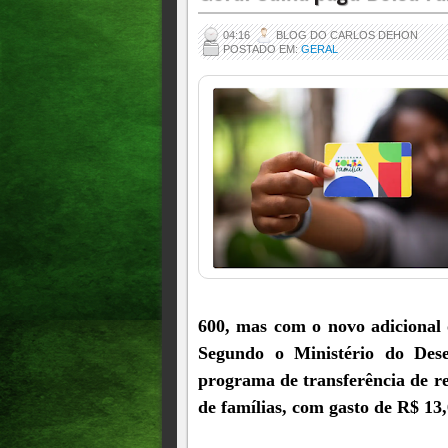
04:16
BLOG DO CARLOS DEHON
POSTADO EM:
GERAL
600, mas com o novo adicional 
Segundo o Ministério do Dese
programa de transferência de r
de famílias, com gasto de R$ 13,