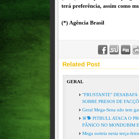
terá preferência, assim como m
(*) Agência Brasil
Related Post
GERAL
"FRUSTANTE" DESABAFA 
SOBRE PRESOS DE FACÇÕ
Geral Mega-Sena não tem ga
🚨🐕 PITBULL ATACA O 
PÂNICO NO MONDUBIM E
Mega sorteia nesta terça-fei