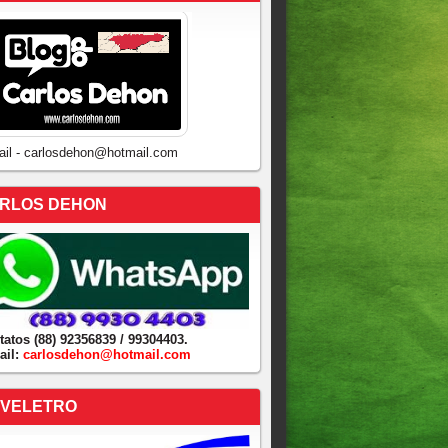
ail - carlosdehon@hotmail.com
RLOS DEHON
tatos (88) 92356839 / 99304403.
ail:
carlosdehon@hotmail.com
VELETRO