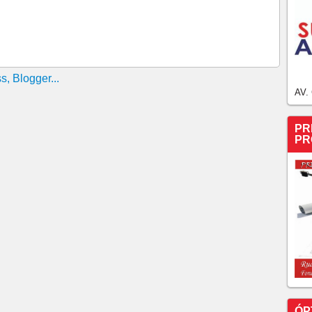
os em uma plataforma suspensa de um prédio localizado
 no bairro Aldeota, em Fortaleza, na manhã desta sexta-
ITE DENUNCIAR PREÇOS ABUSIVOS DE
IA FISCALIZADORA
nhador; prêmio sobe para R$ 62 milhões
AV.
IMOBILIÁRIO DE CHAGAS VIEIRA TIO DA VICE
E IRMÃO DO NOCA DE PARACURU, 14H00
PR
PR
COLA NOTÍCIA-CRIME NO MPCE SOBRE AVANÇO
GAS VIEIRA
otificações de malha fina e restituição para aplicar
a e sites que imitam portais oficiais, fraudadores
mposto de Renda para capturar senhas e aplicar golpes
a o Ceará com 7% da carga hídrica
el Ceará for vendida?
re sorteios de sábado para domingo
5 milhões; confira os números sorteados
ÓP