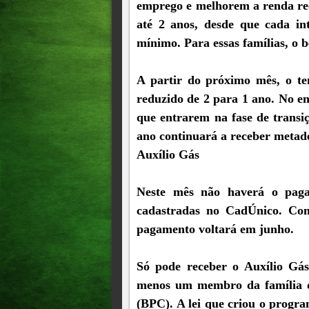
emprego e melhorem a renda rec
até 2 anos, desde que cada int
mínimo. Para essas famílias, o 
A partir do próximo mês, o t
reduzido de 2 para 1 ano. No e
que entrarem na fase de transi
ano continuará a receber metade
Auxílio Gás
Neste mês não haverá o pagam
cadastradas no CadÚnico. Com
pagamento voltará em junho.
Só pode receber o Auxílio Gá
menos um membro da família q
(BPC). A lei que criou o progra