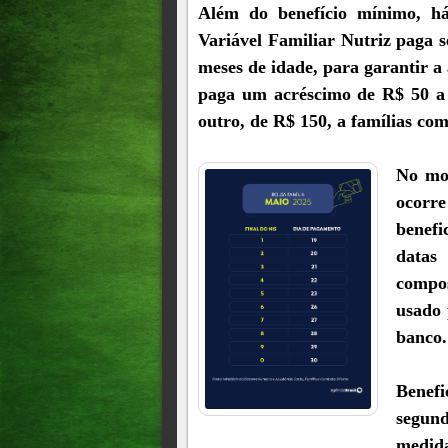
Além do benefício mínimo, há
Variável Familiar Nutriz paga s
meses de idade, para garantir 
paga um acréscimo de R$ 50 a f
outro, de R$ 150, a famílias com
No mod
ocorr
benefi
datas
compo
usado 
banco.
Benefi
segun
medida