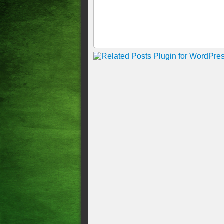
Dois operários ficaram pres
na Avenida Barão de Studart,
feira, 24
NOVO APLICATIVO PERM
COMBUSTÍVEIS A AGÊNC
Geral Mega-Sena não tem ga
CONHEÇA O PATRIMÔNIO 
PREFEITA DE PARACURU 
MARCELO MENDES PROTO
DO PATRIMÔNIO DE CHA
Como criminosos usam falsas n
golpes Com táticas de urgênci
aproveitam o calendário do I
financeiros.
Há 10 anos o El Ninô deixav
O que pode acontecer se a En
Geral Caixa Loterias transfe
Mega-Sena acumula para R$ 3