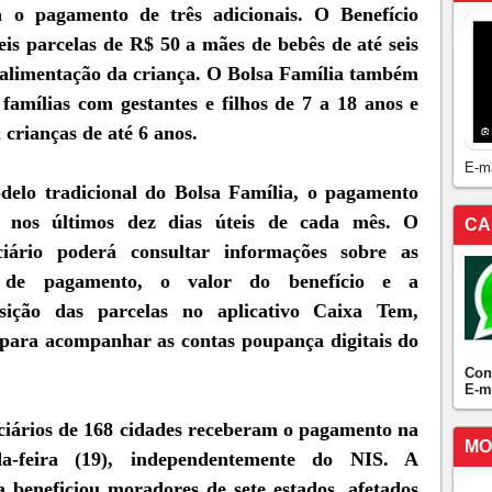
 o pagamento de três adicionais. O Benefício
eis parcelas de R$ 50 a mães de bebês de até seis
a alimentação da criança. O Bolsa Família também
amílias com gestantes e filhos de 7 a 18 anos e
 crianças de até 6 anos.
E-m
elo tradicional do Bolsa Família, o pagamento
e nos últimos dez dias úteis de cada mês. O
CA
ciário poderá consultar informações sobre as
 de pagamento, o valor do benefício e a
sição das parcelas no aplicativo Caixa Tem,
para acompanhar as contas poupança digitais do
Con
E-m
ciários de 168 cidades receberam o pagamento na
MO
da-feira (19), independentemente do NIS. A
 beneficiou moradores de sete estados, afetados