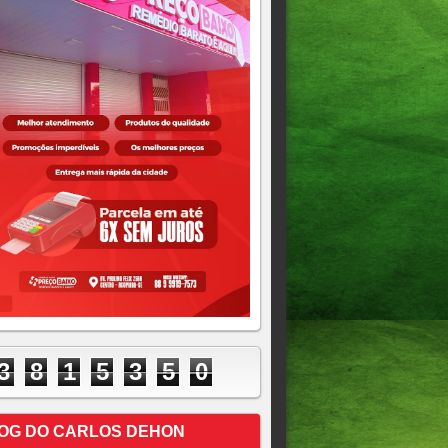
3
8
1
5
3
5
0
OG DO CARLOS DEHON