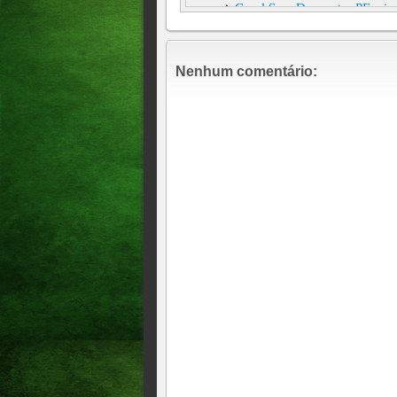
Geral Sem Desconto: PF mira
Willer Tomaz
A Caixa Econômica Federal s
Nenhum comentário:
Mega-Sena, que teve o prêmi
POLICIAL CIVIL DE FOLG
MULHER FEITA REFÉM
Geral Mega-Sena acumula e 
Gênero, raça e origem famili
Um turista polonês comprou 
Janeiro. Minutos depois, des
no cartão de crédito.
EMISSORA DE RÁDIO É A
Geral Mega-Sena acumula par
GRAVE: Denunciado por popul
Estado, UM AGRICULTOR, dep
cala
Resultado da Mega-Sena: vej
números vencedores do conc