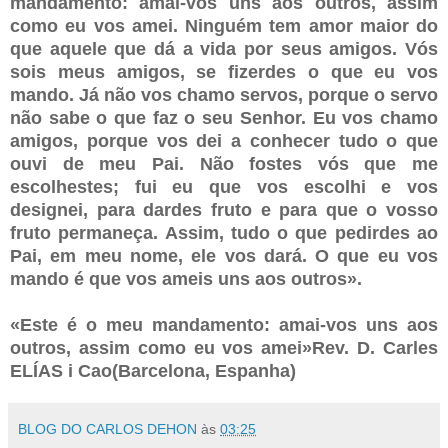
mandamento: amai-vos uns aos outros, assim
como eu vos amei. Ninguém tem amor maior do
que aquele que dá a vida por seus amigos. Vós
sois meus amigos, se fizerdes o que eu vos
mando. Já não vos chamo servos, porque o servo
não sabe o que faz o seu Senhor. Eu vos chamo
amigos, porque vos dei a conhecer tudo o que
ouvi de meu Pai. Não fostes vós que me
escolhestes; fui eu que vos escolhi e vos
designei, para dardes fruto e para que o vosso
fruto permaneça. Assim, tudo o que pedirdes ao
Pai, em meu nome, ele vos dará. O que eu vos
mando é que vos ameis uns aos outros».
«Este é o meu mandamento: amai-vos uns aos
outros, assim como eu vos amei»Rev. D. Carles
ELÍAS i Cao(Barcelona, Espanha)
BLOG DO CARLOS DEHON
às
03:25