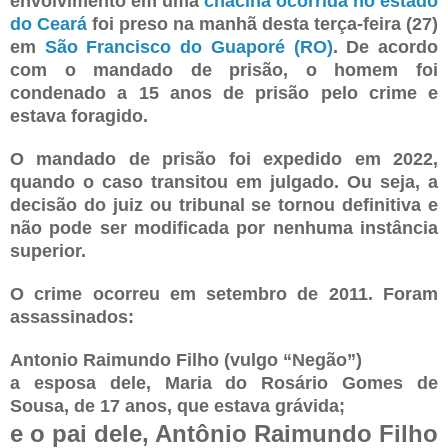
envolvimento em uma
chacina ocorrida no estado
do Ceará
foi preso na manhã desta terça-feira (27)
em
São Francisco do Guaporé (RO)
. De acordo
com o mandado de prisão, o homem foi
condenado a 15 anos de prisão pelo crime e
estava foragido.
O mandado de prisão foi expedido em 2022,
quando o caso transitou em julgado. Ou seja, a
decisão do juiz ou tribunal se tornou definitiva e
não pode ser modificada por nenhuma instância
superior.
O crime ocorreu em setembro de 2011. Foram
assassinados:
Antonio Raimundo Filho (vulgo “Negão”)
a esposa dele, Maria do Rosário Gomes de
Sousa, de 17 anos, que estava grávida;
e o pai dele, Antônio Raimundo Filho