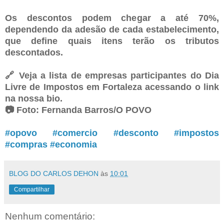
Os descontos podem chegar a até 70%,
dependendo da adesão de cada estabelecimento,
que define quais itens terão os tributos
descontados.⁠
🔗 Veja a lista de empresas participantes do Dia
Livre de Impostos em Fortaleza acessando o link
na nossa bio.⁠
📷️ Foto: Fernanda Barros/O POVO⁠
#opovo
#comercio
#desconto
#impostos
#compras
#economia
BLOG DO CARLOS DEHON
às
10:01
Compartilhar
Nenhum comentário: