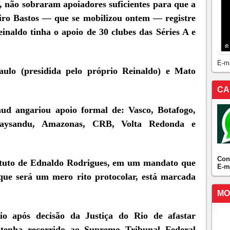
, não sobraram apoiadores suficientes para que a
iro Bastos — que se mobilizou ontem — registre
naldo tinha o apoio de 30 clubes das Séries A e
E-m
aulo (presidida pelo próprio Reinaldo) e Mato
CA
aud angariou apoio formal de: Vasco, Botafogo,
Paysandu, Amazonas, CRB, Volta Redonda e
Con
tituto de Ednaldo Rodrigues, em um mandato que
E-m
 que será um mero rito protocolar, está marcada
MO
io após decisão da Justiça do Rio de afastar
tenha recorrido ao Supremo Tribunal Federal