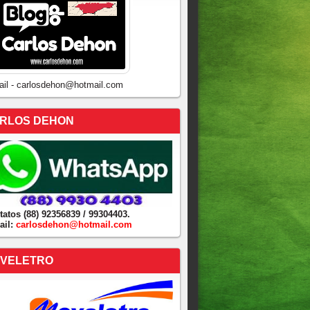
ail - carlosdehon@hotmail.com
RLOS DEHON
tatos (88) 92356839 / 99304403.
ail:
carlosdehon@hotmail.com
VELETRO