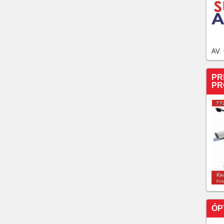
AV.
PR
PR
ÓP