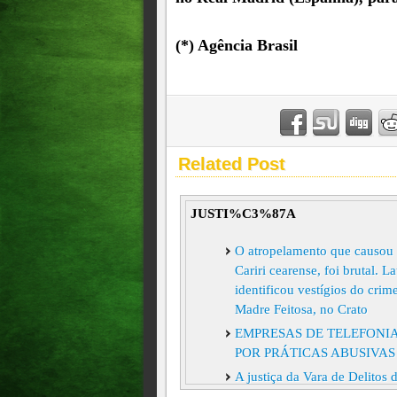
(*) Agência Brasil
Related Post
JUSTI%C3%87A
O atropelamento que causou 
Cariri cearense, foi brutal. 
identificou vestígios do crim
Madre Feitosa, no Crato
EMPRESAS DE TELEFONIA
POR PRÁTICAS ABUSIVAS
A justiça da Vara de Delitos
entendeu que as provas junta