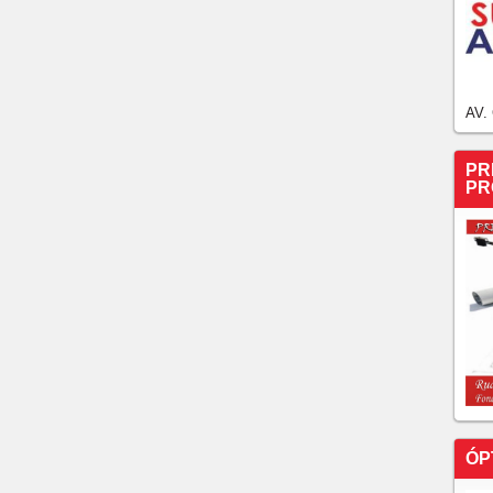
s dos cargos pela Operação Kingtom
L PARA QUEM DIRIGIR BÊBADO
 anos, 8 meses e 1 dia de prisão por pegar os
io da própria mãe idosa para privá-la de usar o
AV.
 14h40
acusados de matar mulher trans a pauladas em Fortaleza
PR
PR
 quem são os absolvidos e o condenado por assassinato
m flagrante por ameaça, perseguição e divulgação de
scente de 17 anos, no Ceará, foi colocado em liberdade
ÓP