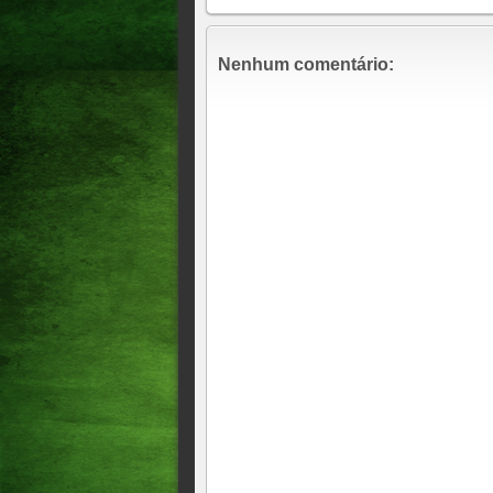
integrar organização crimino
Justiça Moraes dá 48 horas p
Nenhum comentário:
SUSPEITO DE ESTUPRAR 
MARTINÓPOLES, NOROES
Estupro, trauma e desejo de a
denúncia Quatro árbitras da 
estupro
MULHER É SOLTA E QUAT
DECRETADA POR SEQUES
De feminicídio a suicídio: o 
mulher no Ceará Polícia, MP 
suicídio.
Quem são os investigados po
Família nega acusações e pro
sem receber salário.
Acusados de fraudar aposen
Conforme a acusação, o esqu
aposentadorias rurais por id