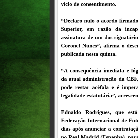
vício de consentimento.
“Declaro nulo o acordo firmado
Superior, em razão da incapa
assinatura de um dos signatári
Coronel Nunes”, afirma o dese
publicada nesta quinta.
“A consequência imediata e lóg
da atual administração da CBF,
pode restar acéfala e é impera
legalidade estatutária”, acrescen
Ednaldo Rodrigues, que est
Federação Internacional de Fut
dias após anunciar a contrataçã
no Real Madrid (Espanha), para