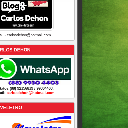
ail - carlosdehon@hotmail.com
RLOS DEHON
tatos (88) 92356839 / 99304403.
ail:
carlosdehon@hotmail.com
VELETRO