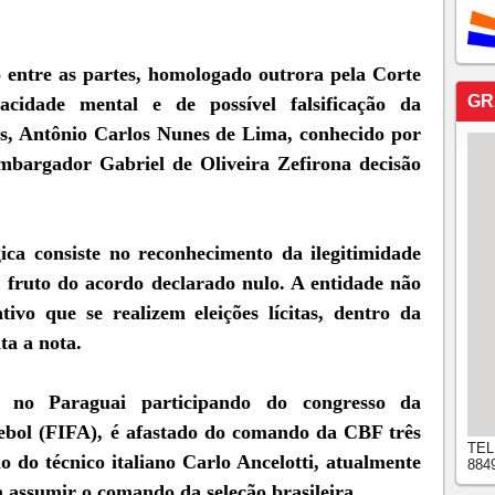
 entre as partes, homologado outrora pela Corte
GR
cidade mental e de possível falsificação da
os, Antônio Carlos Nunes de Lima, conhecido por
mbargador Gabriel de Oliveira Zefirona decisão
ica consiste no reconhecimento da ilegitimidade
 fruto do acordo declarado nulo. A entidade não
tivo que se realizem eleições lícitas, dentro da
ta a nota.
á no Paraguai participando do congresso da
ebol (FIFA), é afastado do comando da CBF três
TEL
o do técnico italiano Carlo Ancelotti, atualmente
884
 assumir o comando da seleção brasileira.