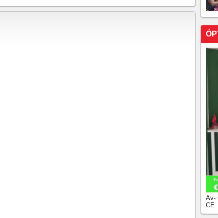
sa.
ara Bolsonaro informar se autorizou vídeo com IA
ÓP
CRIANÇA DE 11 ANOS É PRESO EM
TE DO CEARÁ
bandonar a profissão: árbitra detalha episódio em
FCF denunciaram Paulo Silvio Santos por assédio e
RO SUSPEITOS TEM PRISÃO PREVENTIVA
TRO DE PASSAGEIRA
que levou a Justiça arquivar inquérito de morte de
e Judiciário entenderam que o caso se tratou de um
r manter idosa em trabalho análogo à escravidão no CE
mete pagar indenização à vítima, que trabalhou 55 anos
tadorias do INSS em R$ 40 milhões são condenados
Av-
ema criminoso envolveu a concessão irregular de
CE
ade com a inserção de dados falsos no sistema.