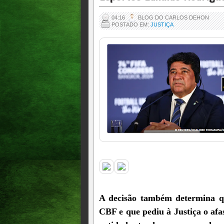
04:16
BLOG DO CARLOS DEHON
POSTADO EM:
JUSTIÇA
A decisão também determina q
CBF e que pediu à Justiça o af