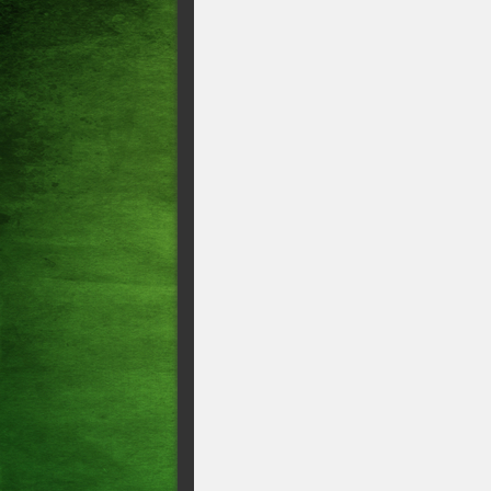
Prefeito e vice são afastado
MULTA DE ATÉ R$ 30 MI
Uma mulher foi condenada a 2
documentos e o cartão bancár
benefício da aposentadoria.
Justiça manda a júri um dos 
Vingança e tiros nas costas:
na Barra do Ceará
Um homem de 47 anos preso e
imagens íntimas de uma adole
após decisão judicial.⁠