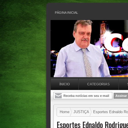
PÁGINA INICIAL
ÍNICIO
CATEGORIAS
Home
JUSTIÇA
Esportes Ednaldo Rod
Esportes Ednaldo Rodrigue