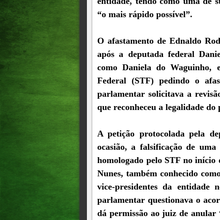
entidade, tendo como uma de sua
“o mais rápido possível”.
O afastamento de Ednaldo Rodr
após a deputada federal Danie
como Daniela do Waguinho, 
Federal (STF) pedindo o afas
parlamentar solicitava a revis
que reconheceu a legalidade do 
A petição protocolada pela d
ocasião, a falsificação de uma
homologado pelo STF no início 
Nunes, também conhecido como
vice-presidentes da entidade
parlamentar questionava o acor
dá permissão ao juiz de anular 