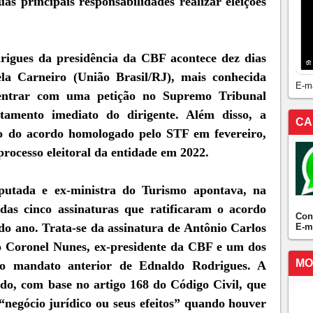
s principais responsabilidades realizar eleições
igues da presidência da CBF acontece dez dias
la Carneiro (União Brasil/RJ), mais conhecida
E-m
entrar com uma petição no Supremo Tribunal
tamento imediato do dirigente. Além disso, a
CA
ão do acordo homologado pelo STF em fevereiro,
processo eleitoral da entidade em 2022.
eputada e ex-ministra do Turismo apontava, na
 das cinco assinaturas que ratificaram o acordo
Con
do ano. Trata-se da assinatura de Antônio Carlos
E-m
 Coronel Nunes, ex-presidente da CBF e um dos
MO
 no mandato anterior de Ednaldo Rodrigues. A
do, com base no artigo 168 do Código Civil, que
“negócio jurídico ou seus efeitos” quando houver