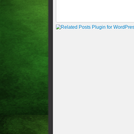
JUSTIÇA MARCA JULGA
34 VEZES
BEBETO DO CHORÓ ESTÁ
JUSTIÇA: FILHO DE BEBE
AUDIÊNCIA DE CUSTÓDI
Capitão PM com extensa fich
exame de insanidade mental 
Justiça STF condena Eduardo 
SUSPEITO DE ENVOLVIM
DIVULGADO EM PERFIL 
A Justiça determinou, nesta 
apreensão de uma caminhonet
Rodrigues. A decisão foi to
contrato de financiamento fi
Monique Medeiros deixa pris
mãe do garoto foi acusada pe
doloso, quando não há intenç
Presidente do TJCE vai reinau
cerimonia será as 11h.