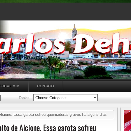
SOBRE MIM
CONTATO
Topics :
lcione. Essa garota sofreu queimaduras graves há alguns dias
bito.
to de Alcione. Essa garota sofreu