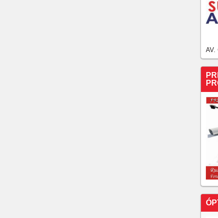
AV.
PR
PR
ÓP