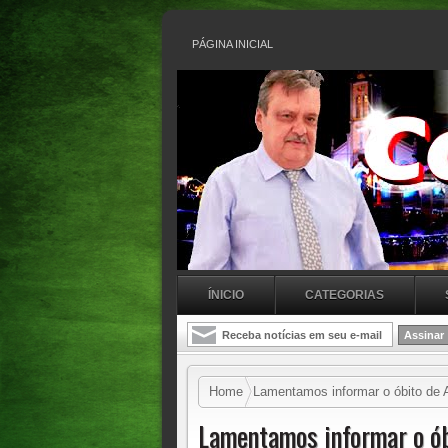
PÁGINA INICIAL
ÍNICIO
CATEGORIAS
Home
Lamentamos informar o óbito de A
aqui em Acopiara. Não resistiu e veio a ó
Lamentamos informar o óbi