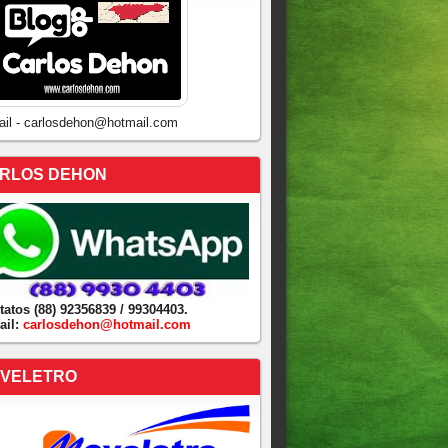
ail - carlosdehon@hotmail.com
RLOS DEHON
tatos (88) 92356839 / 99304403.
ail:
carlosdehon@hotmail.com
VELETRO