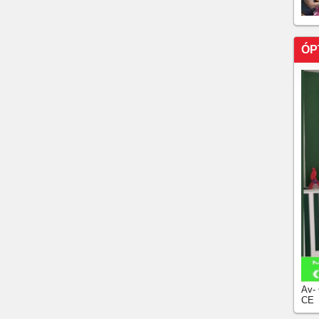
ÓP
Av-
CE