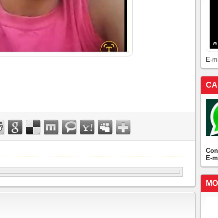
E-m
CA
Con
E-m
MO