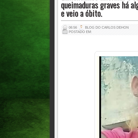
queimaduras graves há alg
e veio a óbito.
06:56
BLOG DO CARLOS DEHON
POSTADO EM: