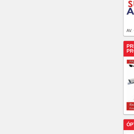
AV.
PR
PR
ÓP