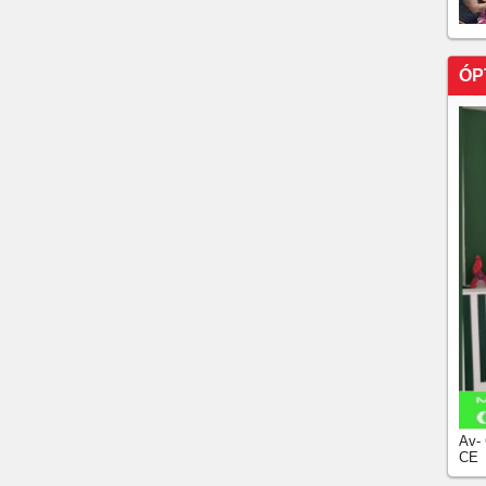
sionais de saúde contra dengue em fevereiro
 casos de AVC, alerta médico
ÓP
dos aumentam risco de morte aos 5o anos,, em 83% dos
ENÇA QUE VOCÊ PODE CONTRAIR AO DORMIR
 GATO
ote de insulina glargina para diabetes tipo 2
Av-
CE