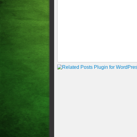
COM RAIO DURANTE O 
Frutas ricas em vitaminas C,
ajudar a prevenir gripes
SAÚDE: RINS SAUDÁVEI
A DIA
A CHINA SUPREENDE O 
2, USANDO CÉLULAS-TR
A PRODUZIR INSULINA
ANVISA PROÍBE VENDA 
DO MEDICAMENTO, ATUA
O uso incorreto de produtos 
intoxicações graves, problema
mistura inadequada de sanean
riscos reais à saúde dos banhi
QUASE 110 MIL MORTES 
AUMENTO DE POSITIVID
PARA O PERÍODO, DIZ S
Nipah: entenda o que é o vír
na Ásia, atualização 10h11