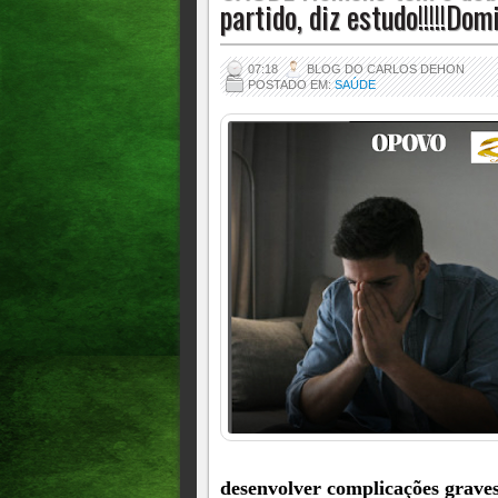
partido, diz estudo!!!!!Do
07:18
BLOG DO CARLOS DEHON
POSTADO EM:
SAÚDE
desenvolver complicações graves