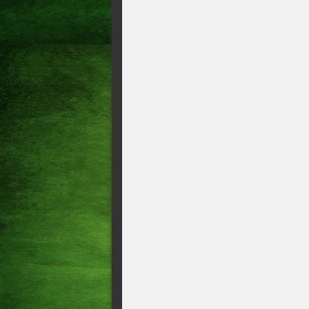
Saúde SUS vai vacinar profis
Calor pode aumentar risco de
Saúde: Dois fatores combina
casos, veja quais
SAÚDE: A PERIGOSA DO
COM SEU CACHORRO OU
Geral Brasil recebe primeiro l