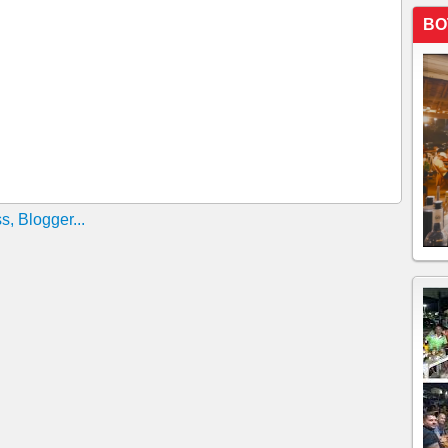
PERÍODO CHUVOSO
BO
 como acerola e goiaba, fortalece a imunidade e podem
S COMEÇAM COM PEQUENAS MUDANÇAS NO DIA
MUNDO AO ANUNCIAR CURA PARA DIABETES 1 E
ONCO E CONSEGUINDO FAZER O CORPO VOLTAR
DE TADALA PRO MAX E MANDA RECOLHER LOTE
LIZAÇÃO 13H36
químicos no tratamento de piscinas pode provocar
s respiratórios e até morte. O excesso de cloro, a
tes e a falta de controle técnico da água representam
stas.
PODERIAM TER SIDO EVITADAS
ADE DO VÍRUS DA GRIPE NO CEARÁ É NORMAL
ECRETARIA DE SAÚDE, ATUALIZAÇÃO, 10H27
us com alto índice de mortalidade que causa novo surto