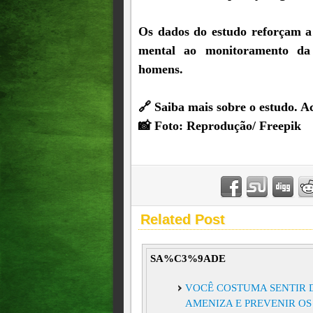
Os dados do estudo reforçam a
mental ao monitoramento da s
homens.⁠
🔗 Saiba mais sobre o estudo. Ace
📸 Foto: Reprodução/ Freepik⁠
Related Post
SA%C3%9ADE
VOCÊ COSTUMA SENTIR 
AMENIZA E PREVENIR OS