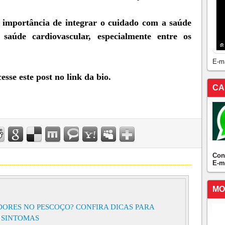
 importância de integrar o cuidado com a saúde
aúde cardiovascular, especialmente entre os
E-m
sse este post no link da bio.⁠
CA
Con
E-m
MO
DORES NO PESCOÇO? CONFIRA DICAS PARA
 SINTOMAS