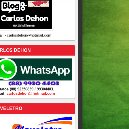
ail - carlosdehon@hotmail.com
RLOS DEHON
tatos (88) 92356839 / 99304403.
ail:
carlosdehon@hotmail.com
VELETRO