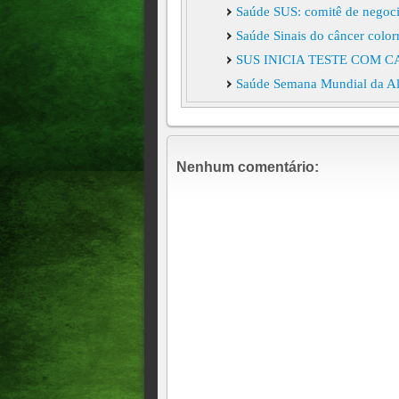
Saúde SUS: comitê de negoci
Saúde Sinais do câncer color
SUS INICIA TESTE COM
Saúde Semana Mundial da Ale
Anvisa manda recolher milho
Dormir sobre o lado esquerdo
interessantes para o corpo, p
Nenhum comentário:
circulatório. Isso acontece p
Saúde Risco de morte matern
Vacina contra a dengue produ
severas A aplicação da vacin
reações severas. Entenda o q
autoridades.
Saúde: Ronco, cansaço e dor d
sobre a sua saúde
A Rede Global de Vírus (GVN
centros em mais de 40 países
PRATICAR ESPORTE AO A