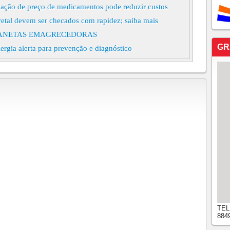
ação de preço de medicamentos pode reduzir custos
retal devem ser checados com rapidez; saiba mais
 CANETAS EMAGRECEDORAS
GR
rgia alerta para prevenção e diagnóstico
 para pipoca da marca Provatti
 é um hábito simples que pode trazer alguns benefícios
rincipalmente relacionados ao sistema digestivo e
or causa da posição natural dos órgãos dentro do corpo.
a cai até 31% entre quem recebe o Bolsa Família
zida pelo Butantan será suspensa após casos de reações
a da dengue do Butantan foi suspensa após registros de
ue aconteceu, quem foi afetado e o que dizem as
e cabeça, veja o que o sono, ou a falta dele revela
), que reúne eminentes virologistas de mais de 90
TEL
884
R LIVRE! VEJA DICAS PARA EVITAR ACIDENTES