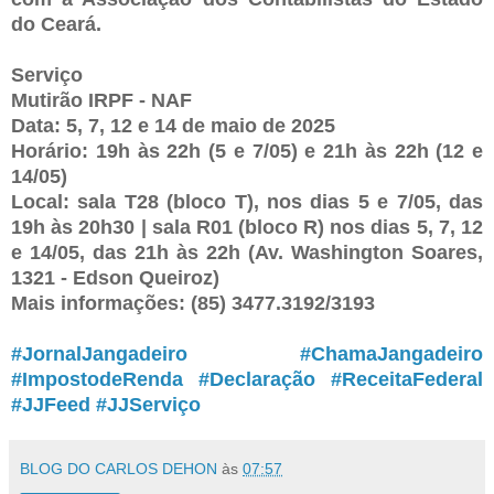
do Ceará.
Serviço
Mutirão IRPF - NAF
Data: 5, 7, 12 e 14 de maio de 2025
Horário: 19h às 22h (5 e 7/05) e 21h às 22h (12 e
14/05)
Local: sala T28 (bloco T), nos dias 5 e 7/05, das
19h às 20h30 | sala R01 (bloco R) nos dias 5, 7, 12
e 14/05, das 21h às 22h (Av. Washington Soares,
1321 - Edson Queiroz)
Mais informações: (85) 3477.3192/3193
#JornalJangadeiro
#ChamaJangadeiro
#ImpostodeRenda
#Declaração
#ReceitaFederal
#JJFeed
#JJServiço
BLOG DO CARLOS DEHON
às
07:57