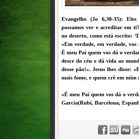
Evangelho (Jo 6,30-35): Eles
possamos ver e acreditar em t
no deserto, como está escrito: 
«Em verdade, em verdade, vos d
É meu Pai quem vos dá o verdad
desce do céu e dá vida ao mund
desse pão!». Jesus lhes disse:
mais fome, e quem crê em mim n
«É meu Pai quem vos dá o ver
García(Rubí, Barcelona, Espan