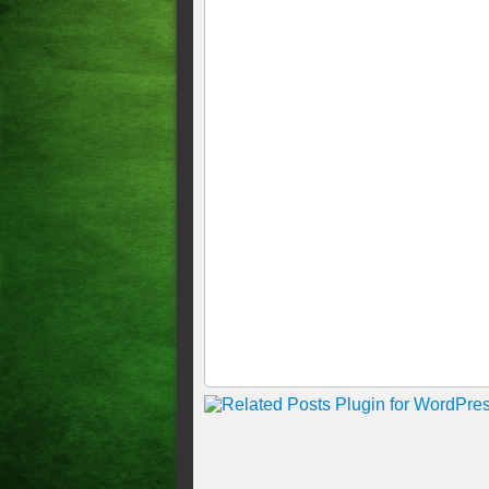
EVANGELHO DESTA SEGUN
Domingo - 05 de Julho de 2
07h38
EVANGELHO DESTA SEXTA-
Quinta-feira da 13ª semana
Evangelho desta terça-feira,
Evangelho desta quinta-feira
Evangelho desta quarta-feira
Evangelho desta terça-feira,
Evangelho desta segunda-fei
Evangelho desta sexta-feira,
Evangelho desta quinta-feira
Evangelho desta quarta-feira