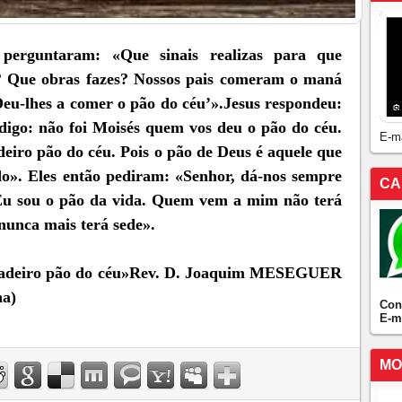
 perguntaram: «Que sinais realizas para que
i? Que obras fazes? Nossos pais comeram o maná
‘Deu-lhes a comer o pão do céu’».Jesus respondeu:
igo: não foi Moisés quem vos deu o pão do céu.
E-m
eiro pão do céu. Pois o pão de Deus é aquele que
o». Eles então pediram: «Senhor, dá-nos sempre
CA
 «Eu sou o pão da vida. Quem vem a mim não terá
unca mais terá sede».
dadeiro pão do céu»Rev. D. Joaquim MESEGUER
ha)
Con
E-m
MO