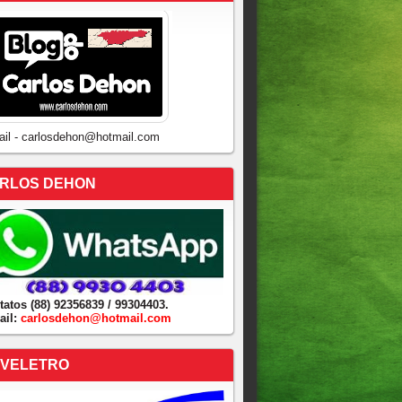
ail - carlosdehon@hotmail.com
RLOS DEHON
tatos (88) 92356839 / 99304403.
ail:
carlosdehon@hotmail.com
VELETRO