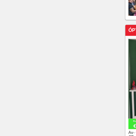
ÓP
Av-