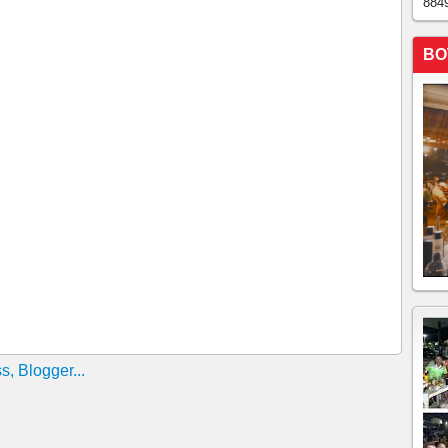
884
DA-FEIRA, 06 DE JULHO DE2026, 08h53
026 - 14º Domingo do Tempo Comum - Liturgia Diária,
BO
FEIRA, 03/07, 07h52
 do Tempo Comum, 02 de julho, 08h24
 30 de junho de 2026, 08h09
, 25 de junho de 2026. 07h26
, 24 de junho de 2026! 07h18
 23 de junho de 2026!!!!09h32
ra, 22 de junho de 2026, 07h37
 19 de junho, 09h22
, 18 de junho, 07h56
, 17 de junho, 07h35