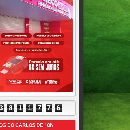
3
8
1
1
7
7
6
OG DO CARLOS DEHON