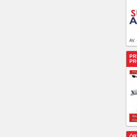
AV.
PR
PR
ÓP