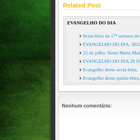
Related Post
EVANGELHO DO DIA
Sexta-feira da 17ª semana
EVANGELHO DO DIA, SEGU
22 de julho: Santa Maria Mad
EVANGELHO DO DIA 20 DE
Evangelho desta sexta-feira,
Evangelho desta quinta-feira
Evangelho desta quarta-feira
Terça-feira da 15ª semana 
Evangelho desta segunda- fei
Nenhum comentário:
EVANGELHO DESTA SEXTA-
Quinta-feira da 14ª semana
Evangelho desta quarta-feira
Evangelho desta terça-feira,