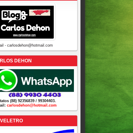
ail - carlosdehon@hotmail.com
RLOS DEHON
tatos (88) 92356839 / 99304403.
ail:
carlosdehon@hotmail.com
VELETRO