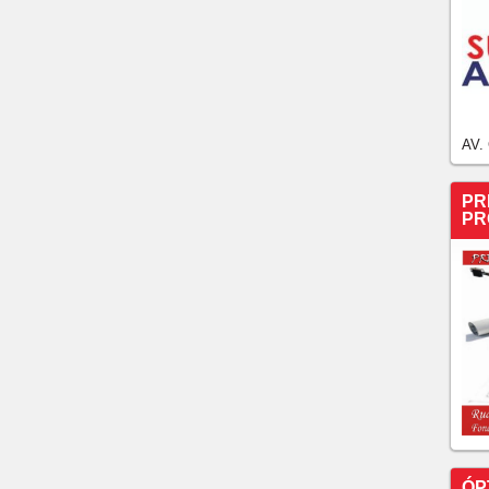
AV.
PR
PR
ÓP