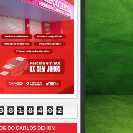
3
8
1
8
4
0
2
OG DO CARLOS DEHON