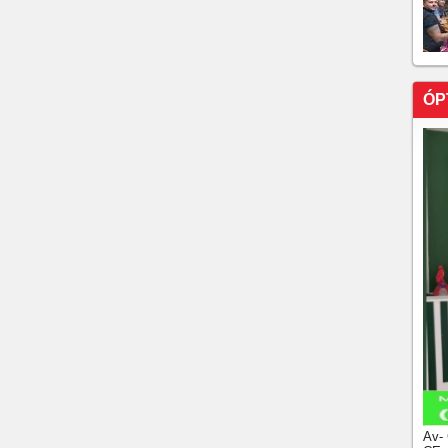
ÓP
Av-