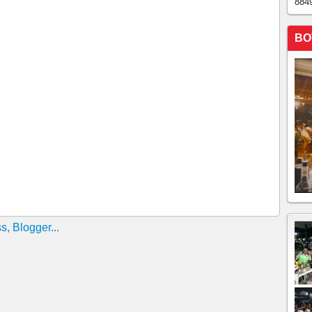
884
BO