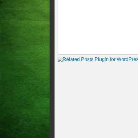
episódio de broncoespasmo, 
IGREJA CATÓLICA Hospitaliz
BOLETIM MÉDICO Papa Franci
permanece crítica, diz Vatica
Internacional Após crise resp
Papa Francisco não corre ris
Geral VÍDEO: Papa Francisco
05/05/024, 13:53 H
Papa diz que a Igreja deve 
Papa Francisco celebra a mi
Papa pede ao mundo que ore p
Papa agradece jornalistas po
Papa Francisco doa quatro res
"Sejam mensageiros da vida 
Papa Francisco pede diálogo 