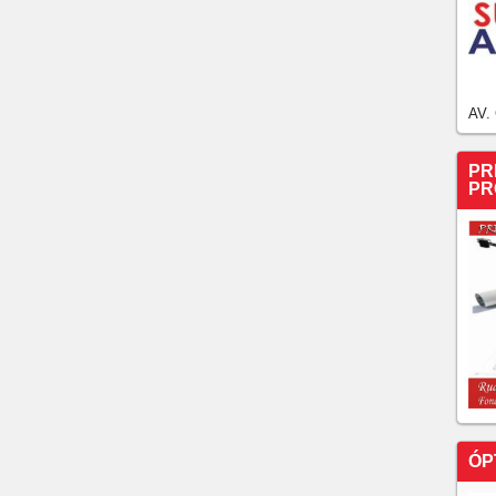
AV.
PR
PR
ÓP