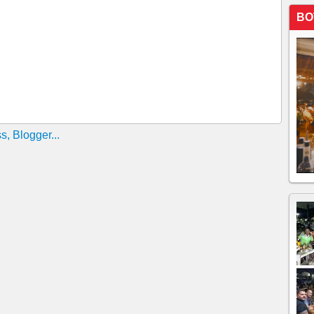
diz Vaticano em boletim
BO
ado, papa Francisco convoca assembleia de cardeais
sco tem insuficiência renal leve e condição
no
iratória, Papa Francisco recebe transfusão de sangue
co de vida!!!!Aponta boletim médico
 reza por vítimas de chuvas no Rio Grande do Sul,
ser aberta a LGBTQIA+, mas que há regras
ssa de Domingo de Ramos na Praça São Pedro
elo fim da Guerra: 'sacrilégio'
r ajudarem a mostrar escândalos na Igreja
piradores para ajudar o Brasil
em tempos de morte", diz o papa
e autocontrole