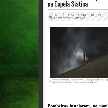
na Capela Sistina
05:16
BLOG DO CARLOS DEHON
POSTADO EM:
VATICANO
Bombeiros instalaram, na manh