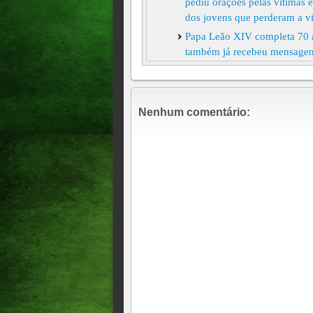
pediu orações pelas vítimas
dos jovens que perderam a vi
Papa Leão XIV completa 70 an
também já recebeu mensagens 
Italiana
Vaticano divulgou ontem, Br
NOVO PAPA Papa Leão XIV crit
Nenhum comentário:
poder e prazer", Sexta-Feira
AO VIVO Robert Prevost é el
norte-americano foi escolhido
como líder da Igreja Católica
Vaticano realiza missa que i
PRÓXIMO PAPA Vaticano divu
FÉ CATÓLICA Cardeais se reú
Internacional Funeral do pap
VATICANO A última mensagem
Papa Francisco acena para fié
ESTADO DE SAÚDE Papa Franc