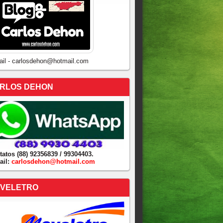
ail - carlosdehon@hotmail.com
RLOS DEHON
tatos (88) 92356839 / 99304403.
ail:
carlosdehon@hotmail.com
VELETRO