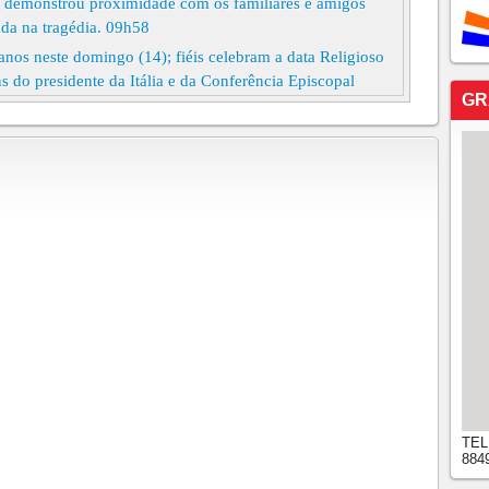
 e demonstrou proximidade com os familiares e amigos
da na tragédia. 09h58
os neste domingo (14); fiéis celebram a data Religioso
do presidente da Itália e da Conferência Episcopal
GR
asão e Lema do Papa Leão XIV, veja o significado
ica materialismo e falta de fé: "Preferem dinheiro,
, 10h54
eito papa e escolhe o nome de “Leão XIV” Cardeal
 nesta quinta-feira (8) para suceder o papa Francisco
nicia conclave para escolha do novo papa
lga data do conclave para escolher o próximo papa
nem para definir data do conclave
a Francisco será realizado sábado, anuncia Vaticano
 do Papa Francisco para o mundo: "A paz é possível"
is e deixa o hospital após quase 40 dias internado
TEL
884
isco ‘dormiu a noite toda’ e ‘descansa’ após novo