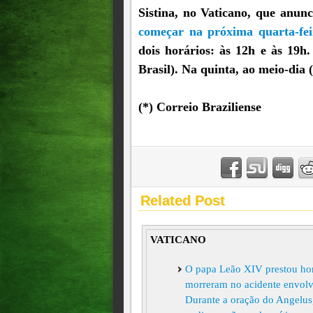
Sistina, no Vaticano, que anu
começar na próxima quarta-fei
dois horários: às 12h e às 19h
Brasil). Na quinta, ao meio-dia (
(*) Correio Braziliense
Related Post
VATICANO
O papa Leão XIV prestou hom
morreram no acidente envol
Durante a oração do Angelus,