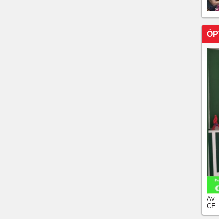
ÓP
Av-
CE