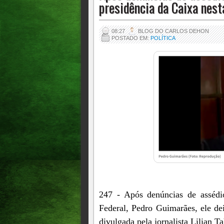
presidência da Caixa nest
08:27
BLOG DO CARLOS DEHON
POSTADO EM:
POLÍTICA
247 - Após denúncias de assédi
Federal, Pedro Guimarães, ele dei
divulgada pela jornalista Lilian T