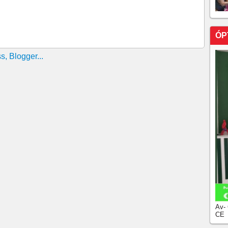
IDÃO RECEBEU CIRO ONTEM NO MARINA EM
DO O CID" DIZ IVO AO AFIRMAR QUE QUE O
ÓP
O POR CAMILO
VO NA LINHA DE FRENTE! IRMÃOS SE UNEM AO
EIRA GOMES NO CEARÁ
MOLOGADO COMO VICE NA CHAPA DE CIRO
ÃO DA OPOSIÇÃO EM PRONUNCIAMENTO
CA QUALIDADES DE CIRO E EMOCIONA PÚBLICO
M FORTALEZA
O MEIO DE MAIS DE 70 MIL PESSOAS NO MARINA
 MUDANÇA PARA O CEARÁ
OVIMENTAÇÃO POLÍTICA SOBRE AS CONTAS DE
ERÊNCIA DE SEU IRMÃO CID GOMES
TAM DERRUBAR NA JUSTIÇA APOIO DA
Av-
ime Veras adere a chapa de Ciro Gomes
CE
ANQUILO” APÓS FALA DE CAMILO SOBRE DISPUTA