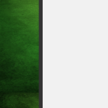
AO SENADO
CIRO GOMES CITA BEBET
EX-VEREADORA GIOVANNA
CANDIDATOS EM ACOPI
LUIZIANNE LINS SE OPE
DEPOIS DE EUNÍCIO OLI
POLÍTICAS PARA TRATA
SER CANDIDATO AO SE
PASSARÁ POR UM PROCED
PRESIDENTE ESTADUAL 
HAVER DIVISÃO NO PART
GOMES PARA DERROTAR 
CIRO GOMES COMEMORA 
CANDIDATURA AO GOVE
A disputa por uma das vagas
CAPITÃO VAGNER DISSE 
APOIO A CHAPA DE CIRO