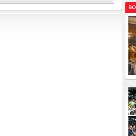
TADO PELO MDB A DEPUTADO FEDERAL, O
BO
DO DO PRÓPRIO AGENOR
RONTO POLÍTICO DOS ÚLTIMOS ANOS TEM DATA
O, SÁBADO
NDE CANDIDATURA DE LUIZIANNE LINS COMO
ELMANO! MINISTRO JOSÉ GUIMARÃES ESTÁ
À TARDE, EM FORTALEZA, PARA REUNIÃO COM
 CAMILO.
rra judicial, vista como aventura e aberração jurídica
ção União Progressita leva ao mesmo tempo a uma
 PT do governador Elmano que queria participar como
óximo dia 9 de agosto, o primeiro debate entre os
rá para as Eleições 2026. O encontro será transmitido
a TV Band Ceará, marcando oficialmente o início da
ra no Estado.
ntário em suas redes sociais sobre a afirmação de Ciro
o Moses estava articulando vereadores para de
refeito Ivo Gomes.