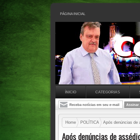
PÁGINA INICIAL
ÍNICIO
CATEGORIAS
Home
POLÍTICA
Após denúncias de a
nesta quarta
Após denúncias de assédio