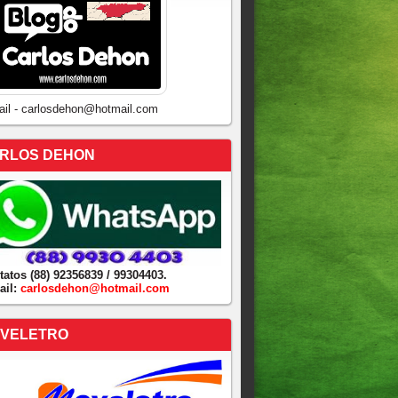
ail - carlosdehon@hotmail.com
RLOS DEHON
tatos (88) 92356839 / 99304403.
ail:
carlosdehon@hotmail.com
VELETRO