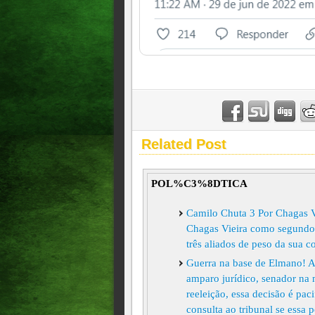
Related Post
POL%C3%8DTICA
Camilo Chuta 3 Por Chagas 
Chagas Vieira como segundo 
três aliados de peso da sua c
Guerra na base de Elmano! A
amparo jurídico, senador na
reeleição, essa decisão é pa
consulta ao tribunal se essa p