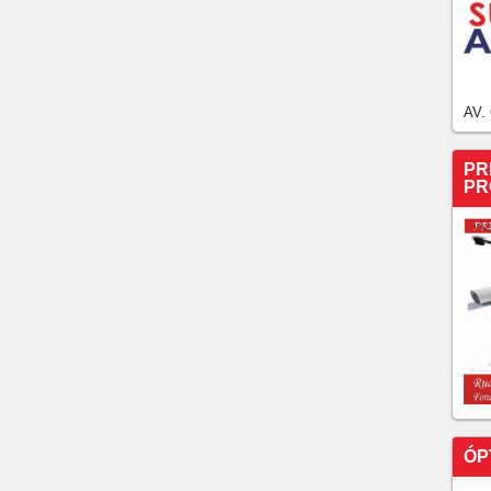
AV.
PR
PR
ÓP