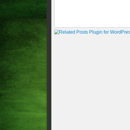
DIFÍCIL CONTAR! MULT
FORTALEZA, 10h17
"NÃO TÔ MAIS CONHECEN
SENADOR É MANIPULAD
LUCIO COORDENADOR E I
LÍDER MAIOR DOS FERR
ROBERTO CLÁUDIO É HO
GOMES, E DEFENDE UNI
GISELE BEZERRA DESTA
DURANTE CONVENÇÃO E
CIRO GOMES DISCURSA N
PARK DEFENDE UNIÃO E
CIRO GOMES CRITICA M
IVO GOMES E COBRA CO
UNIÃO BRASIL E PP TEN
FEDERAÇÃO A CIRO
Prefeito de Barroquinha, Ja
EUNÍCIO DIZ ESTAR “TR