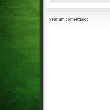
AGENOR NETO É DESCAR
PARTIDO NEGOU O PEDI
O MAIS ESPERADO CONF
Nenhum comentário:
MARCADA, 09 DE AGOST
PRESIDENTE LULA DEFE
SEGUNDA SENADORA DE 
DESEMBARCANDO AGORA 
GOVERNADOR ELMANO E
Derrotados mais uma vez! Gue
sobre a convenção da federa
derrota Moses Rodrigues e o
terceiro da ação!
A Band Ceará promove, no pr
candidatos ao Governo do Cea
ao vivo, das 20h às 22h, pel
cobertura eleitoral da emisso
Moses Rodrigues fez um come
Gomes de que ele, o deputad
desaprovar as contas do ex p