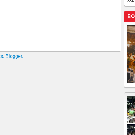
884
BO