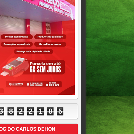
3
8
2
2
1
8
5
OG DO CARLOS DEHON