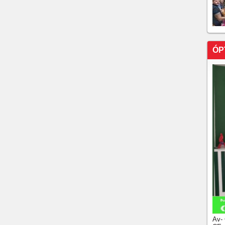
ÓP
Av-