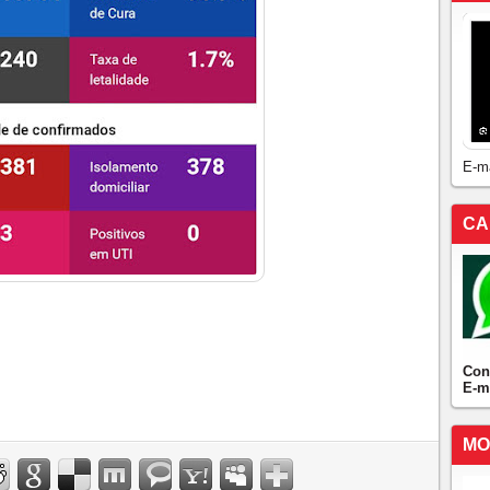
E-m
CA
Con
E-m
MO