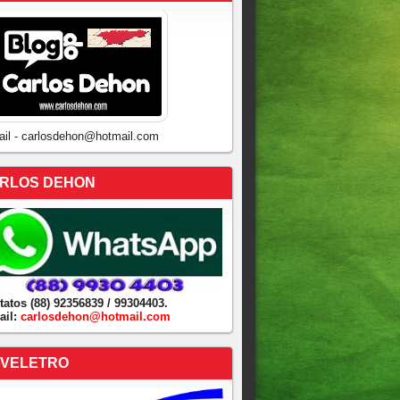
ail - carlosdehon@hotmail.com
RLOS DEHON
tatos (88) 92356839 / 99304403.
ail:
carlosdehon@hotmail.com
VELETRO