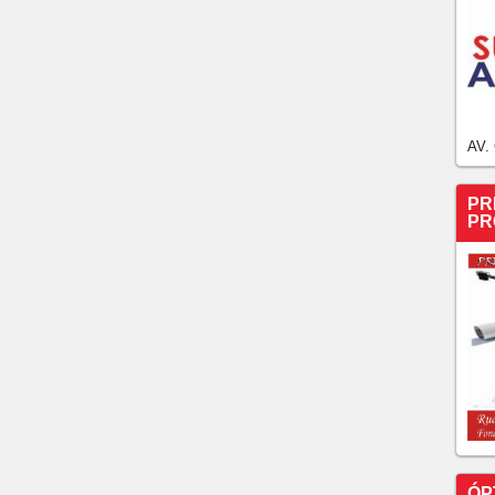
AV.
PR
PR
ÓP