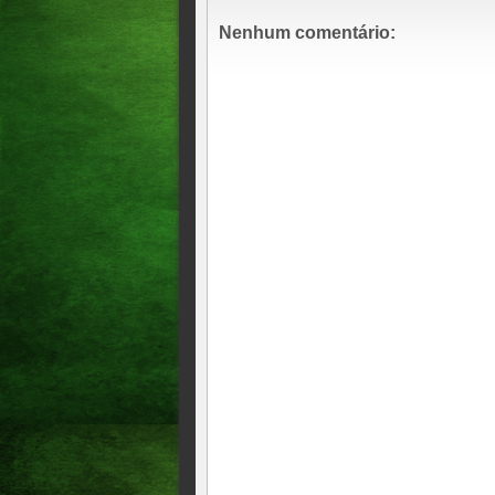
Ministérios Públicos de DF e
Nenhum comentário:
MPF denuncia blogueiro por 
Fraude na Saúde do DF: ex-s
Eike Batista é condenado a 1
MPF, em nota ao Senado, clas
escolas privadas
Ministério Público Federal i
Ceará
Flávio Bolsonaro presta dep
PF
MPF quer manter decisão que
MPF recomenda desconto em 
auxílio emergencial
Ministério Público Federal é 
MPF obtém condenação de ex-
O jornalista Glenn Greenwald
MPF investiga empréstimo de 