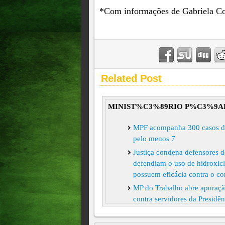
*Com informações de Gabriela Co
Related Post
MINIST%C3%89RIO P%C3%9A
MPF acompanha 300 casos de v
pelo menos 7
Justiça condena defensores d
defendiam o uso de hidroxic
possuem eficácia contra o co
MP do Trabalho abre apuração
contra servidores da Presidê
Francisco de Assis Castelo B
Trabalho (MPT) no Distrito F