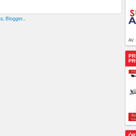
ede que Justiça obrigue governo a acionar Plano de
dos do NE
a de Uruburetama e confirma sua condenação
vitar ações arbitrárias contra professores
a investigar valor de combustível e formação de cartel
AV.
fiscalize comprovação de especialidade por médicos
PR
nção da prisão preventiva do proprietário das empresas
PR
tê Olímpíco são presos pela PF
iz que povo ‘não tolera corrupção’
ÓP