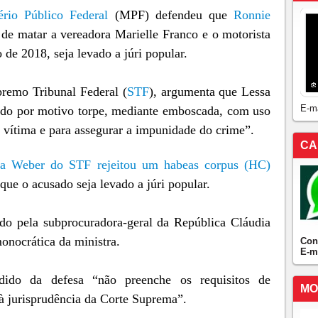
ério Público Federal
(MPF) defendeu que
Ronnie
o de matar a vereadora Marielle Franco e o motorista
e 2018, seja levado a júri popular.
premo Tribunal Federal (
STF
), argumenta que Lessa
E-m
ado por motivo torpe, mediante emboscada, com uso
a vítima e para assegurar a impunidade do crime”.
CA
sa Weber do STF rejeitou um habeas corpus (HC)
ue o acusado seja levado a júri popular.
do pela subprocuradora-geral da República Cláudia
onocrática da ministra.
Con
E-m
dido da defesa “não preenche os requisitos de
MO
 à jurisprudência da Corte Suprema”.