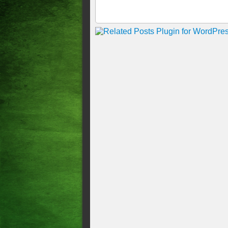
Derramamento de óleo: MPF p
Contingência nos nove esta
MPF nega recurso da 1ª dam
MPF abre procedimento para e
MPF pede à ANP relatório par
no CE
MPF recomenda que Cremepe 
MPF se manifesta pela manute
do Grupo Oboé
Nuzman e ex-diretor de Comi
Raquel Dodge toma posse e d