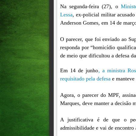
Na segunda-feira (27), o
Minist
Lessa
, ex-policial militar acusad
Anderson Gomes, em 14 de março d
O parecer, que foi enviado ao Su
responda por “homicídio qualific
de meio que dificultou a defesa d
Em 14 de junho
, a ministra Ro
requisitado pela defesa
e manteve q
Agora, o parecer do MPF, assina
Marques, deve manter a decisão m
A justificativa é de que o pe
admissibilidade e vai de encontro