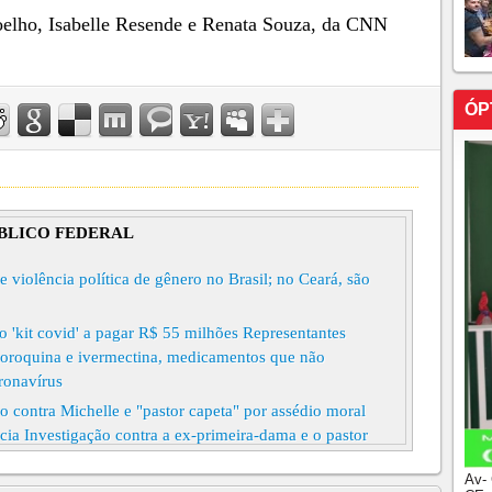
elho, Isabelle Resende e Renata Souza, da CNN
ÓP
BLICO FEDERAL
iolência política de gênero no Brasil; no Ceará, são
o 'kit covid' a pagar R$ 55 milhões Representantes
loroquina e ivermectina, medicamentos que não
ronavírus
 contra Michelle e "pastor capeta" por assédio moral
ncia Investigação contra a ex-primeira-dama e o pastor
ranco foi aberta esta semana pelo Ministério Público do
Av-
ederal