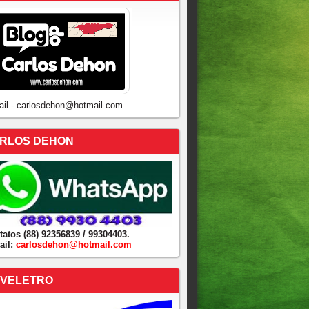
ail - carlosdehon@hotmail.com
RLOS DEHON
tatos (88) 92356839 / 99304403.
ail:
carlosdehon@hotmail.com
VELETRO