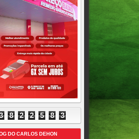
3
8
2
2
5
8
3
OG DO CARLOS DEHON