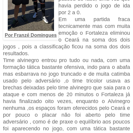
havia perdido o jogo de ida
por 2 a 0.
Em uma partida fraca
tecnicamente mas com muita
emoção o Fortaleza eliminou
Por Franzé Domingues
o Ceará na soma dos dois
jogos , pois a classificação ficou na soma dos dois
resultados.
Time alvinegro entrou pro tudo ou nada, com uma
formação tática bastante ofensiva, indo para o abafa
mas esbarrava no jogo truncado e de muita catimba
usado pelo adversário ,o time tricolor usava as
brechas deixadas pelo time alvinegro que saia para o
ataque e com menos de 20 minutos o Fortaleza já
havia finalizado oito vezes, enquanto o Alvinegro
nenhuma ,os espaços foram oferecidos pelo Ceará e
por pouco o placar não foi aberto pelo time
adversário , como é de praxe o equilíbrio aos poucos
foi aparecendo no jogo, com uma tática bastante