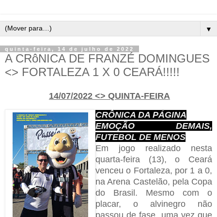
▼
quinta-feira, 14 de julho de 2022
A CRôNICA DE FRANZÉ DOMINGUES
<> FORTALEZA 1 X 0 CEARÁ!!!!!
14/07/2022 <> QUINTA-FEIRA
CRÔNICA DA PÁGINA
EMOÇÃO DEMAIS,
FUTEBOL DE MENOS
Em jogo realizado nesta
quarta-feira (13), o Ceará
venceu o Fortaleza, por 1 a 0,
na Arena Castelão, pela Copa
do Brasil. Mesmo com o
placar, o alvinegro não
passou de fase, uma vez que