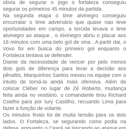
obvia de segurar o jogo o fortaleza conseguiu
segurar os primeiros 45 minutos da partida.
Na segunda etapa o time alvinegro conseguiu
encurralar o time adversário que quase nao teve
oportunidades em campo, a torcida levava o time
alvinegro ao ataque , o Alvinegro abriu o placar aos
16 minutos com uma belo gol de vina . A partir dai, o
Vovo foi em busca do primeiro gol enquanto o
Fortaleza tentava se defender.
Diante da necessidade de vencer por pelo menos
dois gols de diferença para levar a decisão aos
pênaltis, Marquinhos Santos mexeu na equipe com o
intuito de torná-la ainda mais ofensiva. Além de
colocar Cléber no lugar de Zé Roberto, mudança
feita ainda no vestiário, o comandante tirou Richard
Coelho para por Iury Castilho, recuando Lima para
fazer a função de volante.
Os minutos finais foi de muita tensão para os dois
lados. O Fortaleza, se segurando como podia na
defesa, enquanto o Ceará se lançando ao ataque em