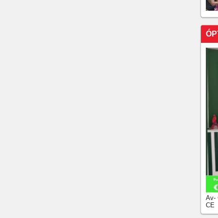
ÓP
Av-
CE