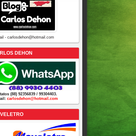
ail - carlosdehon@hotmail.com
RLOS DEHON
tatos (88) 92356839 / 99304403.
ail:
carlosdehon@hotmail.com
VELETRO