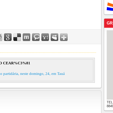
GR
O CEAR%C3%81
o partidária, neste domingo, 24, em Tauá
TEL
884