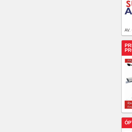
AV.
PR
PR
ÓP