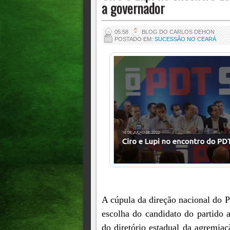
a governador
05:58
BLOG DO CARLOS DEHON
POSTADO EM:
SUCESSÃO NO CEARÁ
A cúpula da direção nacional do P
escolha do candidato do partido
do diretório estadual da agremiaç