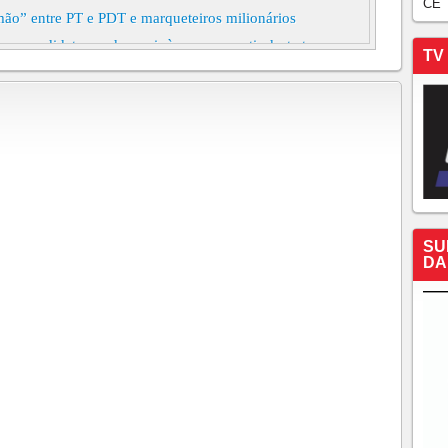
CE
o” entre PT e PDT e marqueteiros milionários
as: candidatos podem sair às ruas, a partir desta terça-
TV
s do Sertão Central
 Nobre, declara apoio a Roberto Cláudio
or registraram pedido de candidatura. Só uma mulher
dade de Comunicação sabatina Roberto Cláudio nesta
SU
 vão de quem diz não ter nada até R$ 98 milhões Os
DA
te Divulgação de Candidaturas e Contas Eleitorais
ados nesta quarta-feira, 10
o perde apoio do PSDB, determina Justiça Liminar da
e vale a convenção comandada por Chiquinho Feitosa que
isputa ao Governo do Ceará
ro de candidatura ao Governo do Estado. Onze partidos
necerá na campanha