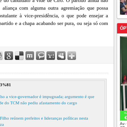
do candidato à vide de Ciro. O partido ainda não
e aliança com alguma outra agremiação que possa
tulante à vice-presidência, o que pode ensejar a
partido e a chapa acabando ser pura, ou seja só com
ÓP
3%81
lho a vice-governador é impugnada; argumento é que
ade do TCM não pediu afastamento do cargo
ho reúnem prefeitos e lideranças políticas nesta
Av-
eza