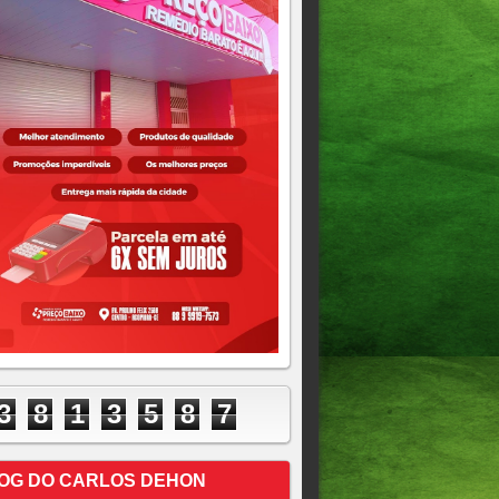
3
8
1
3
5
8
7
OG DO CARLOS DEHON