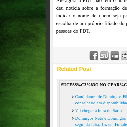
Até agora o PDT não tem o nome 
deu notícia sobre a formação d
indicar o nome de quem seja pos
escolha de um próprio filiado do 
pessoas do PDT.
Related Post
SUCESS%C3%83O NO CEAR%C
Candidatura de Domingos Fi
conselheiro em disponibilid
Vai chegar a hora do Sarto
Domingos Neto e Domingos Fil
segunda-feira, 15, em Fortal