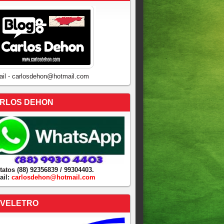
ail - carlosdehon@hotmail.com
RLOS DEHON
tatos (88) 92356839 / 99304403.
ail:
carlosdehon@hotmail.com
VELETRO