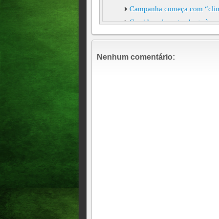
Campanha começa com “climã
Corrida pelo voto chega às ru
feira, para pedir votos
RC com prefeitos e liderança
Nenhum comentário:
Prefeito de Banabuiú, Edinho
Cinco candidatos a governad
aparece na chapa majoritária
Governo do Ceará: Grupo Ci
sexta-feira (12)
Bens de candidatos no Ceará
dados apresentados são do si
(DivulgaCand), e foram colet
Coligação de Roberto Cláudi
Justiça Eleitoral decidiu qu
pregava a neutralidade na d
Roberto Cláudio pede regist
fazem parte da coligação
O elo entre PT e PDT perma