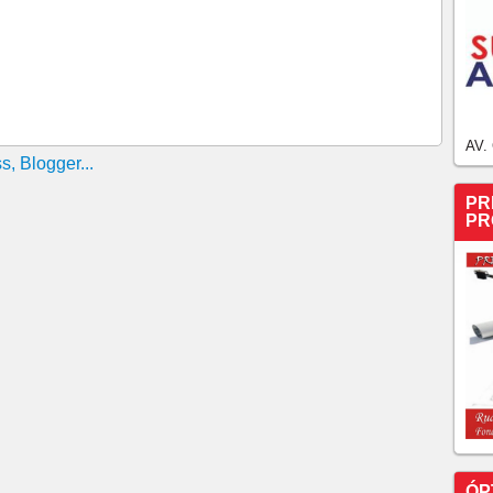
Filho reúnem lideranças no Interior
verno e Camilo ao Senado durante Convenção do PT
conteceu no Centro de Eventos do Ceará
PT de causarem rompimento para levar eleição ao 2ª
AV.
 de Roberto Cláudio já contam como certo apoio do
PR
PR
rca mais uma etapa da pré-campanha ao Governo do
o e Roberto
e Lula, candidatura de Elmano ao Governo do Estado
 oficializa candidatura de Roberto Cláudio ao governo
i compor chapa
e disputar Governo do Estado pelo PT-CE
poio a Roberto Cláudio e pede a Izolda para liderar
que não terei direito a concorrer à reeleição"
BERTO CLÁUDIO VENCE POR 55 A 29 VOTOS E É O
ÓP