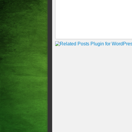
Dia decisivo das alianças
Roberto Cláudio e Domingos 
Lula Confirma Elmano ao Go
em Fortaleza A Convenção a
Capitão Wagner acusa PDT e 
turno: “estarão juntos!”
Após adesão do PSB, aliados
PSDB e Cidadania
Desfiliação de prefeitos ma
Estado na briga entre Elman
Camilo anuncia, com apoio d
Com a presença de Ciro, PDT
do Ceará; Domingo Filho va
Deputado Elmano Freitas dev
Élcio Batista lança nota de a
sucessão no PDT
Izolda: "Meu partido decidiu 
EM PRIMEIRA MÃO <> RO