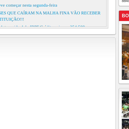
884
eve começar nesta segunda-feira
NSES QUE CAÍRAM NA MALHA FINA VÃO RECEBER
BO
TITUIÇÃO!!!
a lote residual do IRPF Crédito vai para 354.509
e restituição do Imposto de Renda Cerca de 5,6 milhões
$ 7,5 bilhões
ituição no 1º lote termina nesta quarta Primeiro lote será
tal, são cinco lotes
 de restituição será pago na sexta-feira (30) No Ceará,
es serão beneficiados com o último lote
a abre consulta a 5º e último lote de restituição; veja
, 5º lote será pago em 30 de setembro a 1,22 milhão de
mam R$ 1,9 bilhão.
o para entrega de comprovantes de rendimento termina
 não são atualizadas pelo Governo Federal
o Imposto de Renda caíram na malha fina neste ano