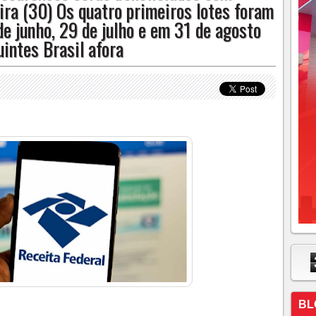
eira (30) Os quatro primeiros lotes foram
tes Brasil afora
e junho, 29 de julho e em 31 de agosto
uintes Brasil afora
BL