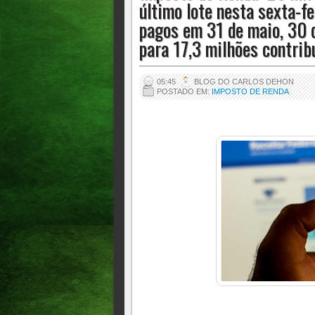
último lote nesta sexta-f
31 de agosto para 17,3 milhões contribuin
pagos em 31 de maio, 30 d
para 17,3 milhões contrib
05:45
BLOG DO CARLOS DEHON
POSTADO EM:
IMPOSTO DE RENDA