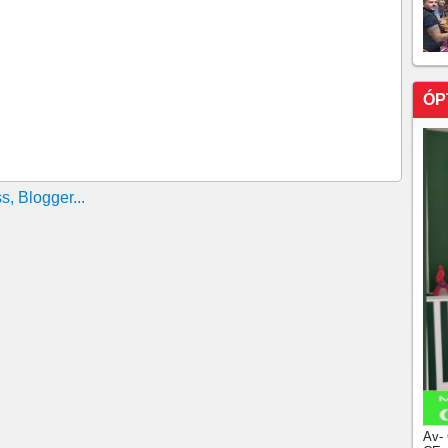
 segundo lote do IRPF 2021
nda precisam entregar a declaração do IR
ar o programa da declaração do IRPF 2020
ra consulta a lote de restituição do Imposto de Renda
ÓP
egunda-feira o 1º lote do IR 2019
ao 1º lote de restituição do IR 2019
 da declaração 2019 do IR pode fazer a partir desta
eber declarações do IR pessoa física
 IR entra na conta do contribuinte
 ao segundo lote de restituição do IR
larar o Imposto de Renda 2017
nda começa nesta quinta-feira
Av-