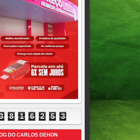
3
8
1
6
2
5
3
OG DO CARLOS DEHON