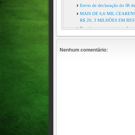
Envio de declaração do IR d
MAIS DE 6,6 MIL CEARE
R$ 20, 3 MILHÕES EM RES
Receita paga nesta terça-feir
contribuintes
Receita paga terceiro lote d
Nenhum comentário:
de contribuintes receberão R
Prazo para tentar receber rest
pago no dia 31 de maio. No to
Imposto de Renda: quinto lote
26.915 contribuintes cearens
Imposto de Renda 2022: Receit
como fazer Segundo a Receita
contribuintes. Os valores so
Imposto de Renda 2022: praz
hoje (28)
Tabelas do Imposto de Renda
Quase 870 mil declarações d