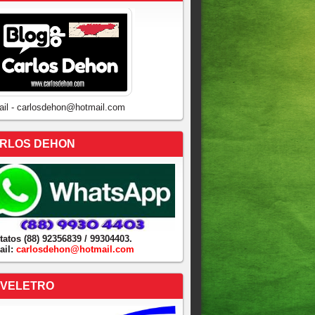
ail - carlosdehon@hotmail.com
RLOS DEHON
tatos (88) 92356839 / 99304403.
ail:
carlosdehon@hotmail.com
VELETRO