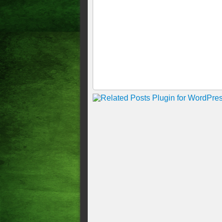
Receita paga restituições do
Mais de 270 mil cearenses ai
Contribuintes já podem baix
Receita abre nesta quinta-fei
Receita Federal paga nesta s
Receita libera hoje consulta 
Quem perdeu prazo de entrega
quinta-feira
Receita Federal começa a rec
Restituição do quarto lote do
Receita Federal abre consulta
Hoje é o último dia para dec
Declaração do Imposto de Re