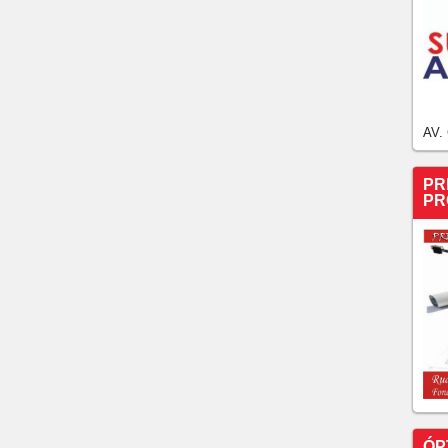
AV.
PR
PR
ÓP