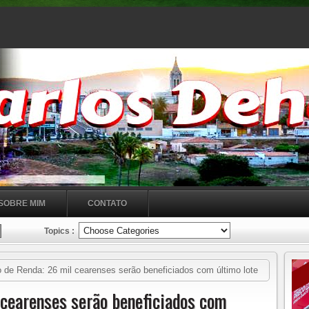
SOBRE MIM
CONTATO
Topics :
 de Renda: 26 mil cearenses serão beneficiados com último lote
os lotes foram pagos em 31 de maio, 30 de junho, 29 de julho e em
 cearenses serão beneficiados com