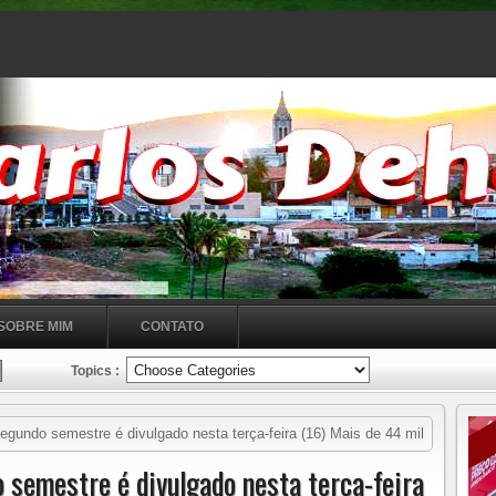
SOBRE MIM
CONTATO
Topics :
egundo semestre é divulgado nesta terça-feira (16) Mais de 44 mil
 programa, segundo o MEC
o semestre é divulgado nesta terça-feira