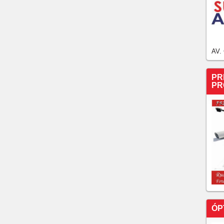
AV.
PR
PR
ÓP