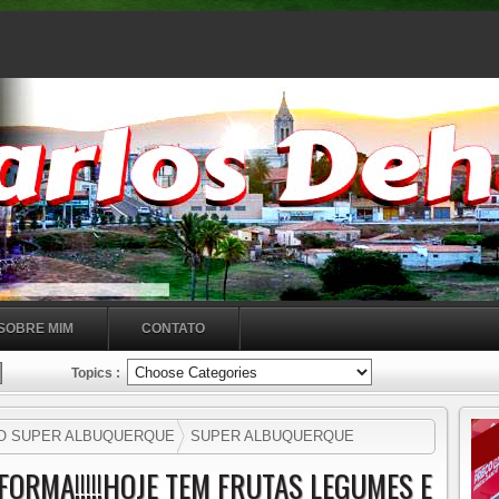
SOBRE MIM
CONTATO
Topics :
NO SUPER ALBUQUERQUE
SUPER ALBUQUERQUE
UMES E VERDURAS MAIS BARATAS E COM QUALIDADE!!!!
ORMA!!!!!HOJE TEM FRUTAS LEGUMES E