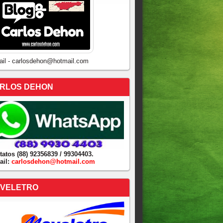
ail - carlosdehon@hotmail.com
RLOS DEHON
tatos (88) 92356839 / 99304403.
ail:
carlosdehon@hotmail.com
VELETRO