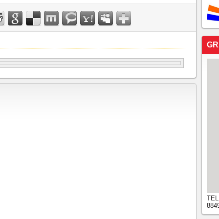
GR
TEL
884