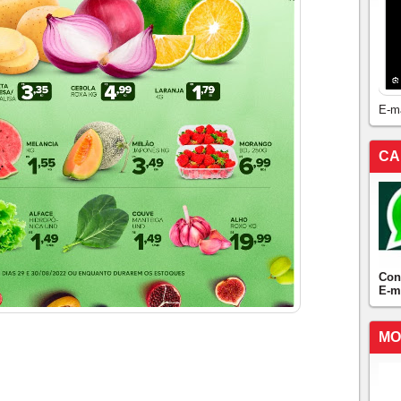
E-m
CA
Con
E-m
MO