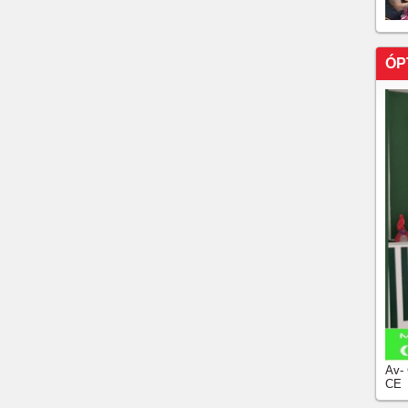
ÓP
Av-
CE