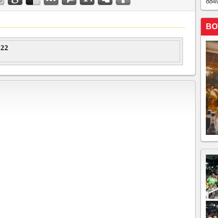
884
BO
22