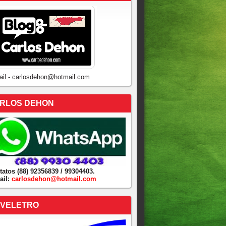
ail - carlosdehon@hotmail.com
RLOS DEHON
tatos (88) 92356839 / 99304403.
ail:
carlosdehon@hotmail.com
VELETRO