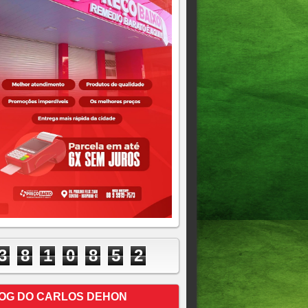
3
8
1
0
8
5
2
OG DO CARLOS DEHON