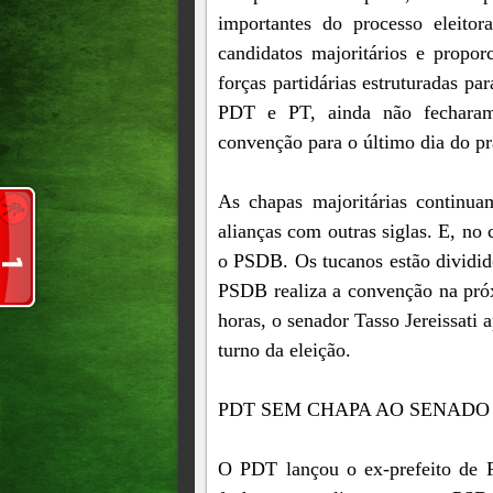
importantes do processo eleito
candidatos majoritários e propor
forças partidárias estruturadas pa
PDT e PT, ainda não fecharam
convenção para o último dia do pr
As chapas majoritárias continua
alianças com outras siglas. E, n
o PSDB. Os tucanos estão dividi
PSDB realiza a convenção na próx
horas, o senador Tasso Jereissati 
turno da eleição.
PDT SEM CHAPA AO SENADO
O PDT lançou o ex-prefeito de F