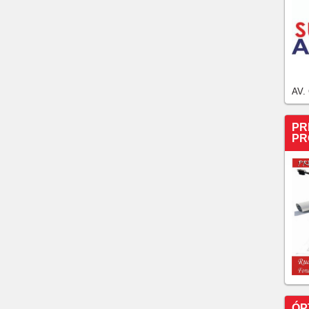
AV.
PR
PR
ÓP