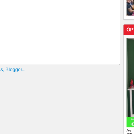
ÓP
Av-