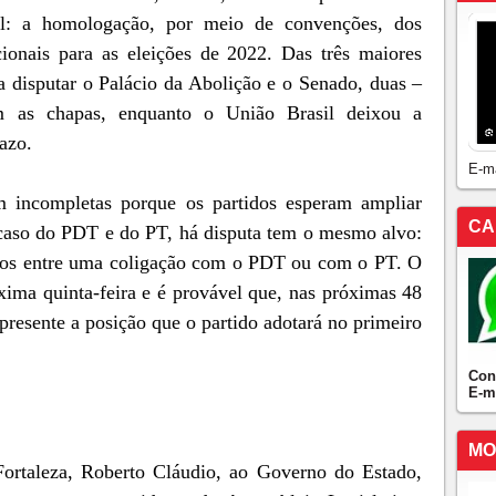
ral: a homologação, por meio de convenções, dos
cionais para as eleições de 2022. Das três maiores
ra disputar o Palácio da Abolição e o Senado, duas –
 as chapas, enquanto o União Brasil deixou a
azo.
E-m
m incompletas porque os partidos esperam ampliar
CA
o caso do PDT e do PT, há disputa tem o mesmo alvo:
dos entre uma coligação com o PDT ou com o PT. O
ima quinta-feira e é provável que, nas próximas 48
apresente a posição que o partido adotará no primeiro
Con
E-m
MO
ortaleza, Roberto Cláudio, ao Governo do Estado,