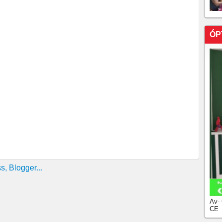
ÓP
Av-
CE