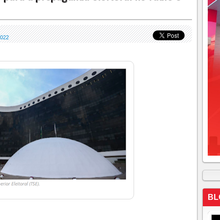
022
BL