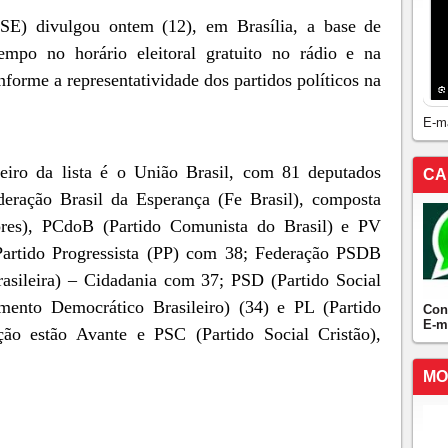
TSE) divulgou ontem (12), em Brasília, a base de
tempo no horário eleitoral gratuito no rádio e na
forme a representatividade dos partidos políticos na
E-m
eiro da lista é o União Brasil, com 81 deputados
CA
ederação Brasil da Esperança (Fe Brasil), composta
ores), PCdoB (Partido Comunista do Brasil) e PV
 Partido Progressista (PP) com 38; Federação PSDB
asileira) – Cidadania com 37; PSD (Partido Social
nto Democrático Brasileiro) (34) e PL (Partido
Con
E-m
ção estão Avante e PSC (Partido Social Cristão),
MO