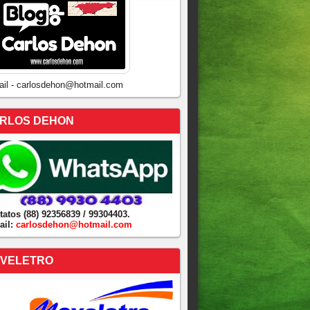
ail - carlosdehon@hotmail.com
RLOS DEHON
tatos (88) 92356839 / 99304403.
ail:
carlosdehon@hotmail.com
VELETRO