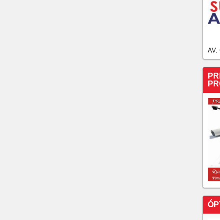
AV.
PR
PR
ÓP