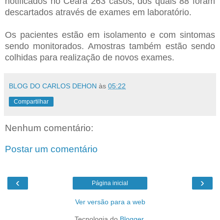
notificados no Ceará 263 casos, dos quais 88 foram
descartados através de exames em laboratório.
Os pacientes estão em isolamento e com sintomas
sendo monitorados. Amostras também estão sendo
colhidas para realização de novos exames.
BLOG DO CARLOS DEHON
às
05:22
Compartilhar
Nenhum comentário:
Postar um comentário
‹
›
Página inicial
Ver versão para a web
Tecnologia do
Blogger
.