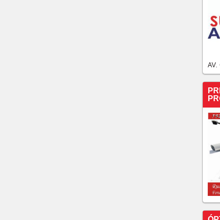
AV.
PR
PR
ÓP