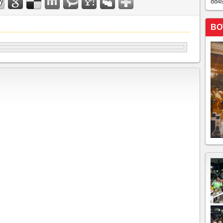
884
BO