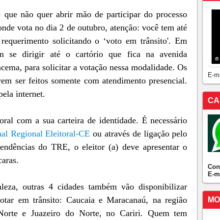
 que não quer abrir mão de participar do processo
 onde vota no dia 2 de outubro, atenção: você tem até
requerimento solicitando o ‘voto em trânsito'. Em
em se dirigir até o cartório que fica na avenida
acema, para solicitar a votação nessa modalidade. Os
E-m
vem ser feitos somente com atendimento presencial.
ela internet.
CA
toral com a sua carteira de identidade. É necessário
nal Regional Eleitoral-CE
ou através de ligação pelo
endências do TRE, o eleitor (a) deve apresentar o
caras.
Con
E-m
leza, outras 4 cidades também vão disponibilizar
otar em trânsito: Caucaia e Maracanaú, na região
MO
Norte e Juazeiro do Norte, no Cariri. Quem tem