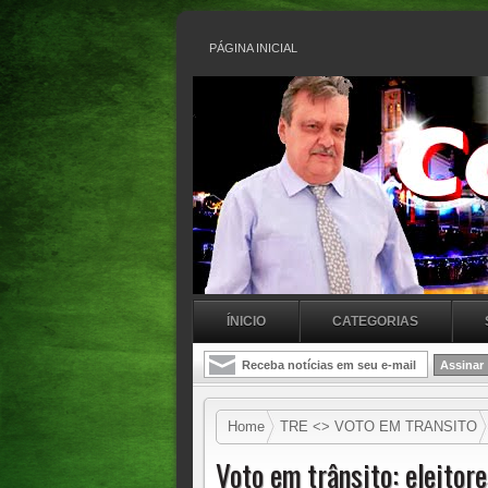
PÁGINA INICIAL
ÍNICIO
CATEGORIAS
Home
TRE <> VOTO EM TRANSITO
solicitar; saiba como
Voto em trânsito: eleitor