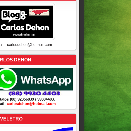
ail - carlosdehon@hotmail.com
RLOS DEHON
tatos (88) 92356839 / 99304403.
ail:
carlosdehon@hotmail.com
VELETRO