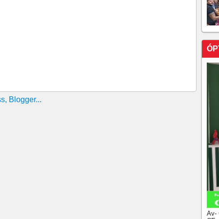
ÓP
Av-