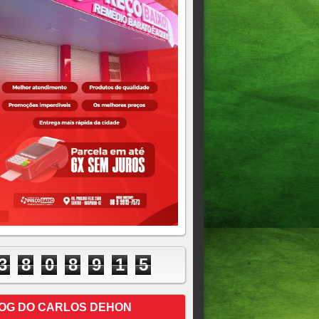
3
8
0
8
9
1
5
OG DO CARLOS DEHON